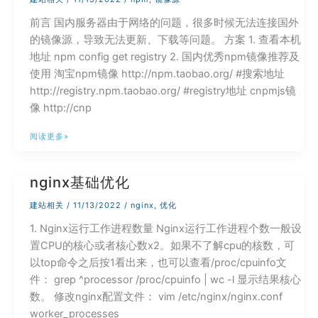
提
前言 国内服务器由于网络的问题，很多时候无法连接国外
示
的镜像源，导致无法更新、下载等问题。 方案 1. 查看本机
有
地址 npm config get registry 2. 国内优秀npm镜像推荐及
可
使用 淘宝npm镜像 http://npm.taobao.org/ #搜索地址
用
http://registry.npm.taobao.org/ #registry地址 cnpmjs镜
的
像 http://cnp
默
认
更
阅读更多»
主
换
题
npm
nginx基础优化
镜
像
建站相关
/
11/13/2022
/
nginx
,
优化
源
1. Nginx运行工作进程数量 Nginx运行工作进程个数一般设
置CPU的核心或者核心数x2。如果不了解cpu的核数，可
以top命令之后按1看出来，也可以查看/proc/cpuinfo文
件： grep ^processor /proc/cpuinfo | wc -l 显示结果核心
数。 修改nginx配置文件： vim /etc/nginx/nginx.conf
worker_processes