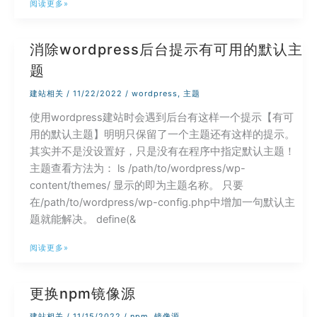
响
阅读更多»
应
头
消除wordpress后台提示有可用的默认主
文
题
件
安
建站相关
/
11/22/2022
/
wordpress
,
主题
全
使用wordpress建站时会遇到后台有这样一个提示【有可
策
用的默认主题】明明只保留了一个主题还有这样的提示。
略
其实并不是没设置好，只是没有在程序中指定默认主题！
主题查看方法为： ls /path/to/wordpress/wp-
content/themes/ 显示的即为主题名称。 只要
在/path/to/wordpress/wp-config.php中增加一句默认主
题就能解决。 define(&
消
阅读更多»
除
wordpress
更换npm镜像源
后
台
建站相关
/
11/15/2022
/
npm
,
镜像源