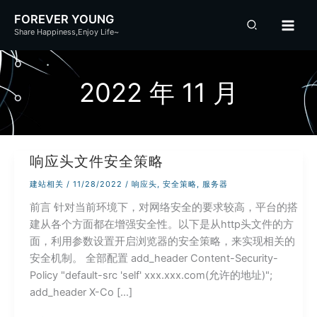
跳
FOREVER YOUNG
至
Share Happiness,Enjoy Life~
内
容
2022 年 11 月
响应头文件安全策略
建站相关
/
11/28/2022
/
响应头
,
安全策略
,
服务器
前言 针对当前环境下，对网络安全的要求较高，平台的搭
建从各个方面都在增强安全性。以下是从http头文件的方
面，利用参数设置开启浏览器的安全策略，来实现相关的
安全机制。 全部配置 add_header Content-Security-
Policy "default-src 'self' xxx.xxx.com(允许的地址)";
add_header X-Co […]