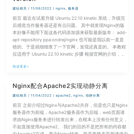
启
建站相关
/
11/06/2022
/
nginx
,
服务器
SWAP
前言 最近在试着升级 Ubuntu 22.10 kinetic 系统，升级完
后感觉当作服务器还是有点问题。 其中就发现Nginx的版
本好像不能用下面这条代码添加源来获取最新版本： add-
apt-repository ppa:ondrej/nginx 也可能是我以前一直是
错的。于是就细细查了一下官网，发现还真是的。 本教程
仅适用于 Ubuntu 22.10 kinetic 步骤 根据官网的介绍，，
安
阅读更多»
装
Nginx
Nginx配合Apache2实现动静分离
主
线
建站相关
/
11/04/2022
/
apache2
,
nginx
,
动静分离
（最
前言 之前介绍过Nginx与Apache2共存，但是也只是Nginx
新）
服务器作为前端，Apache2服务器作为后端，web页面请
版
求由Nginx服务来进行转发出来，在根本上没有任何意义，
本
不如直接使用Apache2。 我们的目的不是把所有的内容都
Mainline
由Apache2完成，再由Nginx转发，而是将静态页面请求由