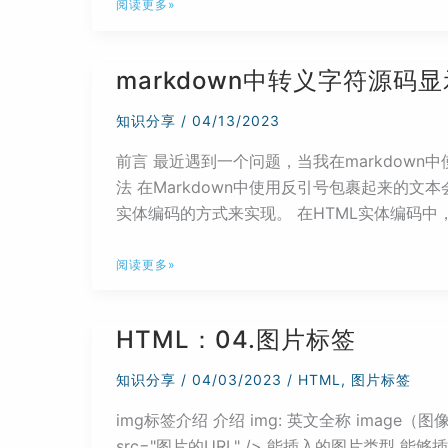
关
阅读更多»
于
包
markdown中转义字符源码显
管
理
知识分享
/
04/13/2023
器
前言 最近遇到一个问题，当我在markdown
npm、
法 在Markdown中使用反引号包裹起来的文
yarn
实体编码的方式来实现。 在HTML实体编码中，&
和
pnpm
markdown
的
阅读更多»
中
一
转
些
HTML：04.图片标签
义
总
字
结
知识分享
/
04/03/2023
/
HTML
,
图片标签
符
img标签介绍 介绍 img: 英文全称 ima
源
src="图片的URL" /> 能插入的图片类型 能
码