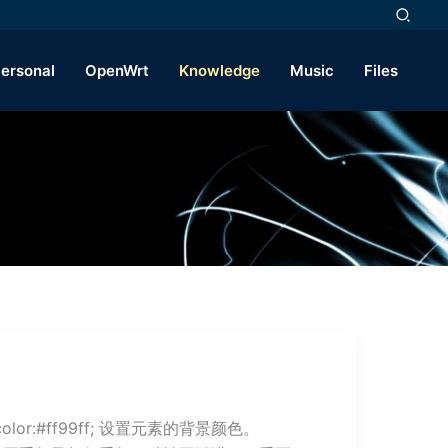
ersonal
OpenWrt
Knowledge
Music
Files
or:#ff99ff; 设置元素的背景颜色。