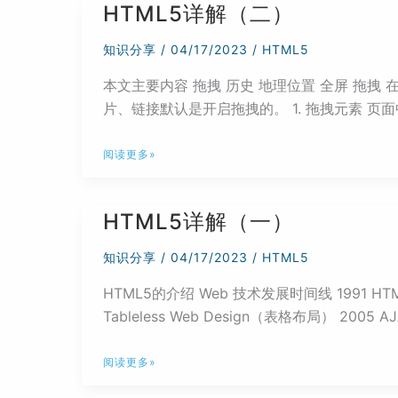
HTML5详解（二）
（三）
知识分享
/
04/17/2023
/
HTML5
本文主要内容 拖拽 历史 地理位置 全屏 拖拽 在
片、链接默认是开启拖拽的。 1. 拖拽元素 页面中设置了 
HTML5
阅读更多»
详
解
HTML5详解（一）
（二）
知识分享
/
04/17/2023
/
HTML5
HTML5的介绍 Web 技术发展时间线 1991 HTML 19
Tableless Web Design（表格布局） 2005
HTML5
阅读更多»
详