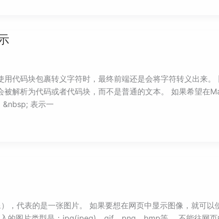
示
中使用代码块包裹转义字符时，最终前端还是会将字符转义出来。 比如
本会被解析为代码或者代码块，而不是普通的文本。 如果希望在Ma
nbsp; 表示一
ge（图像），代表的是一张图片。 如果要想在网页中显示图像，就可以
够插入的图片类型是：jpg(jpeg)、gif、png、bmp等。 不能往