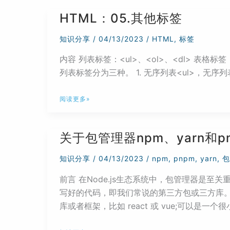
解
HTML：05.其他标签
（一）
知识分享
/
04/13/2023
/
HTML
,
标签
内容 列表标签：<ul>、<ol>、<dl> 表格标签
列表标签分为三种。 1. 无序列表<ul>，无序列
HTML：
阅读更多»
05.
其
关于包管理器npm、yarn和
他
标
知识分享
/
04/13/2023
/
npm
,
pnpm
,
yarn
,
包
签
前言 在Node.js生态系统中，包管理器是至
写好的代码，即我们常说的第三方包或三方库。
库或者框架，比如 react 或 vue;可以是