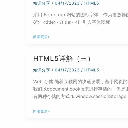
知识分享
/
04/17/2023
/
HTML5
性
采用 Bootstrap 网站的图标字体，作为播放器的按钮图标。
和
8"> <title></title> <!– 引入字体图标
文
本
HTML5
属
阅读更多»
简
性
单
HTML5详解（三）
的
视
知识分享
/
04/17/2023
/
HTML5
频
Web 存储 随着互联网的快速发展，基于网
播
我们以document.cookie来进行存储的
放
有两种存储的方式 1. window.sessionStor
器
举
HTML5
例
阅读更多»
详
解