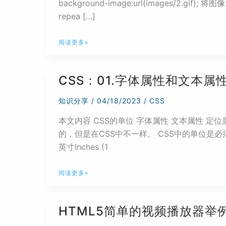
background-image:url(images/2.g
repea […]
CSS：
阅读更多»
02.
背
CSS：01.字体属性和文本属
景
属
知识分享
/
04/18/2023
/
CSS
性
本文内容 CSS的单位 字体属性 文本属性 定位属性
的，但是在CSS中不一样。 CSS中的单位是必须要写的，
英寸Inches (1
CSS：
阅读更多»
01.
字
HTML5简单的视频播放器举
体
属