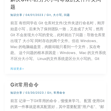
和
题
Web
标
知识分享
/
04/01/2023
/
Git
,
大小写
,
问题
准
前言 有些同学在 Git 仓库对文件/文件夹进行命名时，刚开
始是小写，后来为了保持团队一致，又改成了大写，然而
Git 不会发现大小写的变化，此时就出了问题：导致仓库里
出现了 大小写 同时存在的两个文件。但在 Windows、
Mac 的电脑磁盘里，肉眼却能只看到一个文件，实在奇
葩。 这个问题的根本原因是：Windows、Mac 的文件系统
不区分大小写。 Linux的文件系统是区分大小写的。Git
解
阅读更多»
决
Git
Git常用命令
不
区
知识分享
/
03/30/2023
/
Git
,
常用命令
分
前言 记录一下Git常用的命令，慢慢来学习。 配置 使用Git
大
的第一件事就是将其配置好，其中需要配置“用户名”、“邮
小