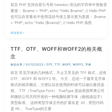
务
前言 PHP 支持在双引号和 heredoc 语法的字符串中替换变
器
量值： $name = 'PHP'; echo "Hello $name"; // Hello PHP
详
也可以在变量名中使用花括号使之显示更为直观： $name
细
= 'PHP'; echo "Hello {$name}"; // Hello PHP 虽然
配
置
PHP
阅读更多»
8.2
${var}
TTF、OTF、WOFF和WOFF2的相关概
字
念
符
串
知识分享
/
01/12/2023
/
OTF
,
TTF
,
WOFF
,
WOFF2
,
字体
插
前言 常见字体的几种格式，不止又常见的 TFF 格式，还有
入
OTF、WOFF 和 WOFF2 等。 今天，总结一下最常见字体
变
格式的相关概念，方便以后在使用的时候可以做出最优选
量
择。 TTF（TrueType Font） TrueType 是由美国苹果公司
解
和微软公司共同开发的一种电脑轮廓字体（曲线描边字）
析
类型标准。 这种类型字体文件的扩展名是 .ttf，类型代码
语
是 tfil 。 TrueType的主要
法