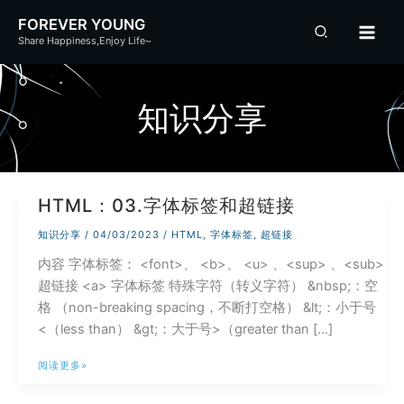
跳
FOREVER YOUNG
至
Share Happiness,Enjoy Life~
内
容
知识分享
HTML：03.字体标签和超链接
知识分享
/
04/03/2023
/
HTML
,
字体标签
,
超链接
内容 字体标签： <font>、 <b>、 <u> 、<sup> 、<sub>
超链接 <a> 字体标签 特殊字符（转义字符） &nbsp;：空
格 （non-breaking spacing，不断打空格） &lt;：小于号
<（less than） &gt;：大于号>（greater than […]
HTML：
阅读更多»
03.