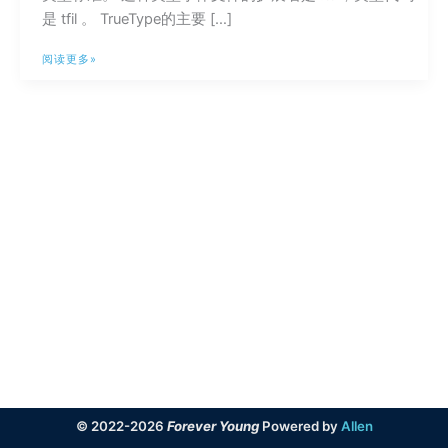
是 tfil 。 TrueType的主要 […]
TTF、
阅读更多»
OTF、
WOFF
和
WOFF2
的
相
关
概
念
© 2022-2026
Forever Young
Powered by
Allen