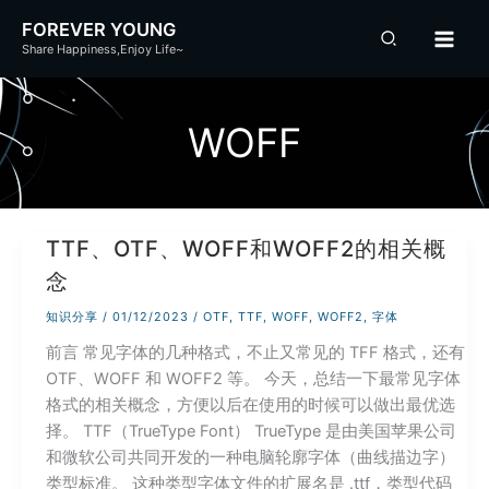
跳
FOREVER YOUNG
至
Share Happiness,Enjoy Life~
内
容
WOFF
TTF、OTF、WOFF和WOFF2的相关概
念
知识分享
/
01/12/2023
/
OTF
,
TTF
,
WOFF
,
WOFF2
,
字体
前言 常见字体的几种格式，不止又常见的 TFF 格式，还有
OTF、WOFF 和 WOFF2 等。 今天，总结一下最常见字体
格式的相关概念，方便以后在使用的时候可以做出最优选
择。 TTF（TrueType Font） TrueType 是由美国苹果公司
和微软公司共同开发的一种电脑轮廓字体（曲线描边字）
类型标准。 这种类型字体文件的扩展名是 .ttf，类型代码