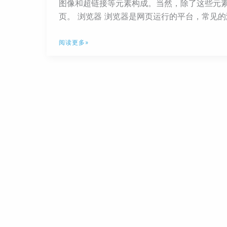
图像和超链接等元素构成。当然，除了这些元素
页。 浏览器 浏览器是网页运行的平台，常见的浏览器
认
阅读更多»
识
Web
和
Web
标
准