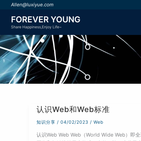
跳
Allen@luxiyue.com
至
FOREVER YOUNG
内
Share Happiness,Enjoy Life~
容
认识Web和Web标准
知识分享
/
04/02/2023
/
Web
认识Web Web Web（World Wide