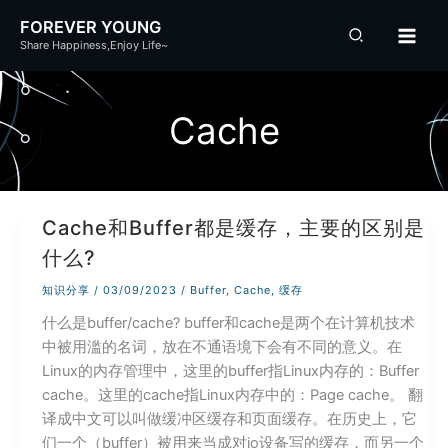
跳
FOREVER YOUNG
至
Share Happiness,Enjoy Life~
内
容
Cache
Cache和Buffer都是缓存，主要的区别是
什么?
知识分享
/
03/09/2023
/
Buffer
,
Cache
,
缓存
什么是buffer/cache? buffer和cache是两个在计算机技术
中被用滥的名词，放在不通语境下会有不同的意义。在
Linux的内存管理中，这里的buffer指Linux内存的：Buffer
cache。这里的cache指Linux内存中的：Page cache。 翻
译成中文可以叫做缓冲区缓存和页面缓存。在历史上，它
们一个（buffer）被用来当成对io设备写的缓存，而另一个