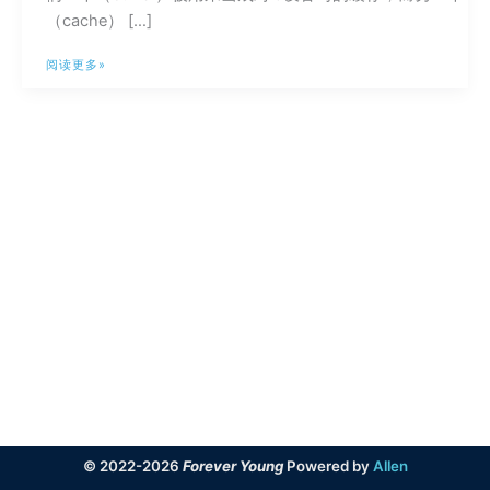
（cache） […]
Cache
阅读更多»
和
Buffer
都
是
缓
存，
主
要
的
区
别
是
什
么?
© 2022-2026
Forever Young
Powered by
Allen