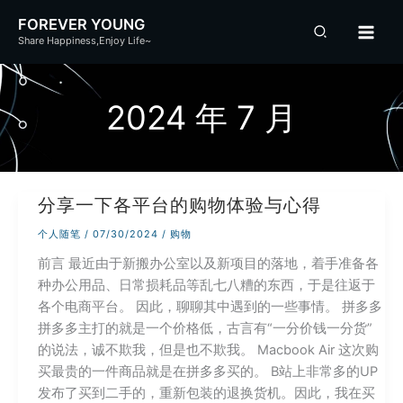
跳
FOREVER YOUNG
至
Share Happiness,Enjoy Life~
内
容
2024 年 7 月
分享一下各平台的购物体验与心得
个人随笔
/
07/30/2024
/
购物
前言 最近由于新搬办公室以及新项目的落地，着手准备各
种办公用品、日常损耗品等乱七八糟的东西，于是往返于
各个电商平台。 因此，聊聊其中遇到的一些事情。 拼多多
拼多多主打的就是一个价格低，古言有“一分价钱一分货”
的说法，诚不欺我，但是也不欺我。 Macbook Air 这次购
买最贵的一件商品就是在拼多多买的。 B站上非常多的UP
发布了买到二手的，重新包装的退换货机。因此，我在买