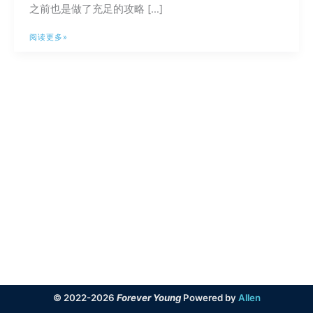
之前也是做了充足的攻略 […]
分
阅读更多»
享
一
下
各
平
台
的
购
物
体
验
与
心
得
© 2022-2026
Forever Young
Powered by
Allen