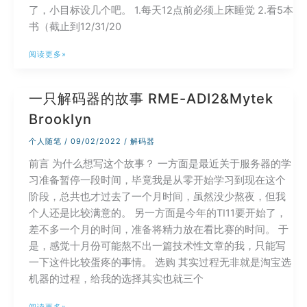
持
了，小目标设几个吧。 1.每天12点前必须上床睡觉 2.看5本
HEIC
书（截止到12/31/20
格
式
提
阅读更多»
图
前
片
写
一只解码器的故事 RME-ADI2&Mytek
今
Brooklyn
年
年
个人随笔
/
09/02/2022
/
解码器
度
前言 为什么想写这个故事？ 一方面是最近关于服务器的学
总
习准备暂停一段时间，毕竟我是从零开始学习到现在这个
结
阶段，总共也才过去了一个月时间，虽然没少熬夜，但我
个人还是比较满意的。 另一方面是今年的TI11要开始了，
差不多一个月的时间，准备将精力放在看比赛的时间。 于
是，感觉十月份可能熬不出一篇技术性文章的我，只能写
一下这件比较蛋疼的事情。 选购 其实过程无非就是淘宝选
机器的过程，给我的选择其实也就三个
一
阅读更多»