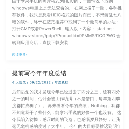
由于苹果手机的照片格式为HEIC的，一般情况下放到
windows电脑上是无法查看的。 在网上搜了一圈，各种推
荐软件，我只是想看HEIC格式的图片而已，不想装乱七八
糟的软件，终于在茫茫推荐中找到了一个最简单的办法：
打开CMD或者PowerShell，输入以下内容： start ms-
windows-store://pdp/?ProductId=9PMMSR1CGPWG 会
转到应用商店，直接下载安装
最
阅读更多»
简
单
提前写今年年度总结
的
免
个人随笔
/
09/22/2022
/
年度总结
费
后知后觉的我才发现今年已经过去了四分之三，还有四分
方
之一的时间，估计会被工作填满（不是借口，每年第四季
法
度都忙成狗了）。 再来看看今年的成绩，Nothing，我都
让
不知道我干了些什么，能拿出手说的好像一个也没有。 这
windows
令我陷入彷惶，感叹时间的飞逝，也感慨岁月静好，让我
支
毫无危机感的度过了大半年。 今年的大目标要推迟到明年