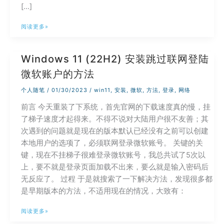
[…]
修
阅读更多»
改
Windows
Windows 11 (22H2) 安装跳过联网登陆
远
微软账户的方法
程
桌
个人随笔
/
01/30/2023
/
win11
,
安装
,
微软
,
方法
,
登录
,
网络
面
前言 今天重装了下系统，首先官网的下载速度真的慢，挂
3389
了梯子速度才起得来。不得不说对大陆用户很不友善；其
端
次遇到的问题就是现在的版本默认已经没有之前可以创建
口
本地用户的选项了，必须联网登录微软账号。 关键的关
键，现在不挂梯子很难登录微软账号，我总共试了5次以
上，要不就是登录页面加载不出来，要么就是输入密码后
无反应了。 过程 于是就搜索了一下解决方法，发现很多都
是早期版本的方法，不适用现在的情况，大致有：
Windows
阅读更多»
11