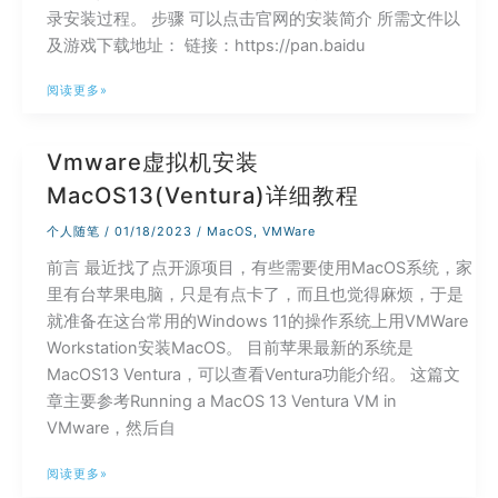
程
录安装过程。 步骤 可以点击官网的安装简介 所需文件以
及游戏下载地址： 链接：https://pan.baidu
Switch
阅读更多»
模
拟
Vmware虚拟机安装
器
MacOS13(Ventura)详细教程
Yuzu
安
个人随笔
/
01/18/2023
/
MacOS
,
VMWare
装
前言 最近找了点开源项目，有些需要使用MacOS系统，家
使
里有台苹果电脑，只是有点卡了，而且也觉得麻烦，于是
用
就准备在这台常用的Windows 11的操作系统上用VMWare
Workstation安装MacOS。 目前苹果最新的系统是
MacOS13 Ventura，可以查看Ventura功能介绍。 这篇文
章主要参考Running a MacOS 13 Ventura VM in
VMware，然后自
Vmware
阅读更多»