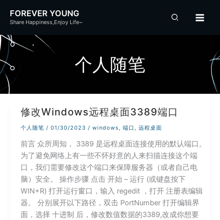
跳
FOREVER YOUNG
至
Share Happiness,Enjoy Life~
内
容
个人随笔
修改Windows远程桌面3389端口
个人随笔
/
01/30/2023
/
windows
,
端口
,
远程桌面
前言 众所周知， 3389 是远程桌面连接使用的默认端口。
为了避免网络上有一些不怀好意的人来扫描连接这个端
口，我们需要修改这个端口来保障服务器（或者自己电
脑）安全。 操作步骤 点击 开始 – 运行 (或键盘按下
WIN+R) 打开运行窗口，输入 regedit ，打开 注册表编辑
器。 分别展开以下路径，双击 PortNumber 打开编辑界
面，选择 十进制 后，修改数值数据的3389,改成你想要