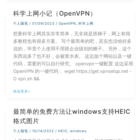
虚
拟
科学上网小记（OpenVPN）
机
安
个人随笔
/
01/09/2023
/
OpenVPN
,
科学上网
装
想要科学上网其实非常简单，无非就是搭梯子，网上有很
MacOS13(Ventura)
多教程也有很多方案。 写个最简单的吧，其实也没啥好多
详
说的，毕竟个人使用不用搭企业级别的梯子。 另外，这个
细
东西说多了也不好，会被查水表。 这边放个网站以及一键
教
代码，需要的可以自行研究。 openvpn一键配置 这边采用
程
OpenVPN 的一键代码： wget https://get.vpnsetup.net -
O vpn.sh &&
科
阅读更多»
学
上
最简单的免费方法让windows支持HEIC
网
格式图片
小
记
个人随笔
/
10/14/2022
/
HEIC
,
windows
（OpenVPN）