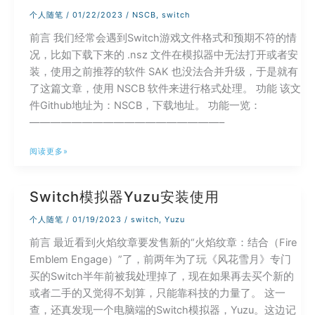
一
个人随笔
/
01/22/2023
/
NSCB
,
switch
周
前言 我们经常会遇到Switch游戏文件格式和预期不符的情
目
况，比如下载下来的 .nsz 文件在模拟器中无法打开或者安
通
装，使用之前推荐的软件 SAK 也没法合并升级，于是就有
关
了这篇文章，使用 NSCB 软件来进行格式处理。 功能 该文
个
件Github地址为：NSCB，下载地址。 功能一览：
人
——————————————————–
点
评
Switch
阅读更多»
如
何
Switch模拟器Yuzu安装使用
使
用
个人随笔
/
01/19/2023
/
switch
,
Yuzu
NSCB
前言 最近看到火焰纹章要发售新的“火焰纹章：结合（Fire
转
Emblem Engage）”了，前两年为了玩《风花雪月》专门
换
买的Switch半年前被我处理掉了，现在如果再去买个新的
XCI,NSP,NSZ
或者二手的又觉得不划算，只能靠科技的力量了。 这一
教
查，还真发现一个电脑端的Switch模拟器，Yuzu。这边记