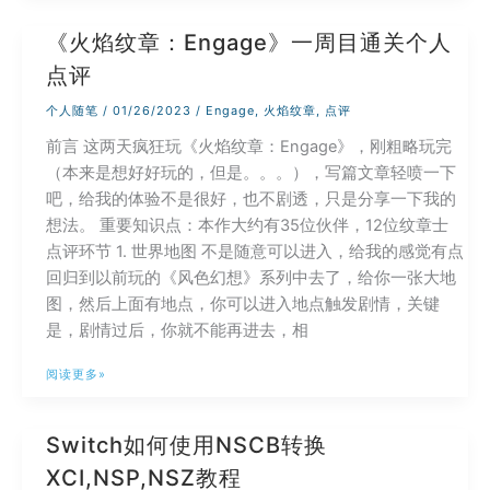
(22H2)
《火焰纹章：Engage》一周目通关个人
安
点评
装
跳
个人随笔
/
01/26/2023
/
Engage
,
火焰纹章
,
点评
过
前言 这两天疯狂玩《火焰纹章：Engage》，刚粗略玩完
联
（本来是想好好玩的，但是。。。），写篇文章轻喷一下
网
吧，给我的体验不是很好，也不剧透，只是分享一下我的
登
想法。 重要知识点：本作大约有35位伙伴，12位纹章士
陆
点评环节 1. 世界地图 不是随意可以进入，给我的感觉有点
微
回归到以前玩的《风色幻想》系列中去了，给你一张大地
软
图，然后上面有地点，你可以进入地点触发剧情，关键
账
是，剧情过后，你就不能再进去，相
户
的
《火
阅读更多»
方
焰
法
纹
Switch如何使用NSCB转换
章：
XCI,NSP,NSZ教程
Engage》