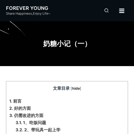
跳
FOREVER YOUNG
至
Share Happiness,Enjoy Life~
内
容
奶糖小记（一）
文章目录
[
hide
]
1.
前言
2.
好的方面
3.
仍需改进的方面
3.1.
1、吃饭问题
3.2.
2、带玩具一起上学