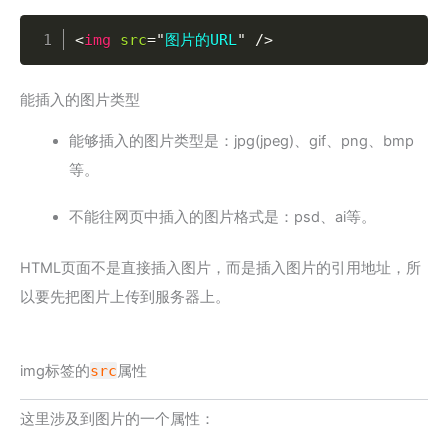
Copy
<
img
src
=
"
图片的URL
"
/>
能插入的图片类型
能够插入的图片类型是：jpg(jpeg)、gif、png、bmp
等。
不能往网页中插入的图片格式是：psd、ai等。
HTML页面不是直接插入图片，而是插入图片的引用地址，所
以要先把图片上传到服务器上。
img标签的
src
属性
这里涉及到图片的一个属性：