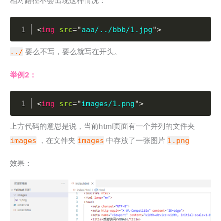
相对路径不会出现这种情况：
Copy
<
img
src
=
"
aaa/../bbb/1.jpg
"
>
../
要么不写，要么就写在开头。
举例2：
Copy
<
img
src
=
"
images/1.png
"
>
上方代码的意思是说，当前html页面有一个并列的文件夹
images
，在文件夹
images
中存放了一张图片
1.png
效果：