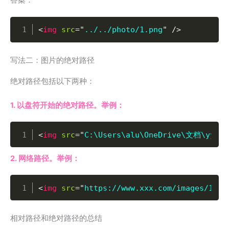
答案：
Copy
<
img
src
=
"
../../photo/1.png
"
/>
写法二：图片的绝对路径
绝对路径包括以下两种：
1. 以盘符开始的绝对路径。举例：
Copy
<
img
src
=
"
C:\Users\alu\OneDrive\文档\yydna
2. 网络路径。举例：
Copy
<
img
src
=
"
https://www.xxx.com/images/1.pn
相对路径和绝对路径的总结