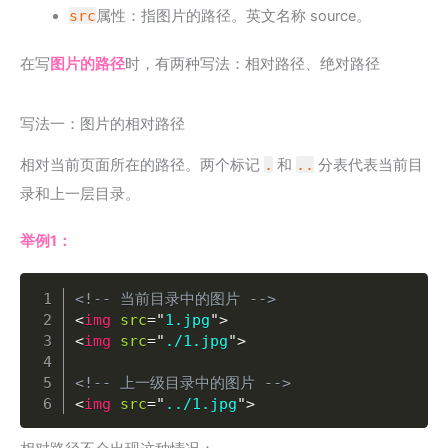
src
属性：指图片的路径。英文名称 source。
在写
图片的路径
时，有两种写法：相对路径、绝对路径
写法一：图片的相对路径
相对当前页面所在的路径。两个标记
.
和
..
分表代表当前目
录和上一层目录。
举例1：
Copy
<!-- 当前目录中的图片 -->
<
img
src
=
"
1.jpg
"
>
<
img
src
=
"
./1.jpg
"
>
<!-- 上一级目录中的图片 -->
<
img
src
=
"
../1.jpg
"
>