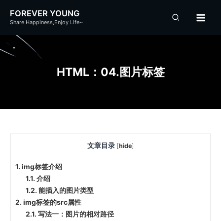
跳
FOREVER YOUNG
至
Share Happiness,Enjoy Life~
内
容
HTML：04.图片标签
文章目录
[
hide
]
1.
img标签介绍
1.1.
介绍
1.2.
能插入的图片类型
2.
img标签的src属性
2.1.
写法一：图片的相对路径