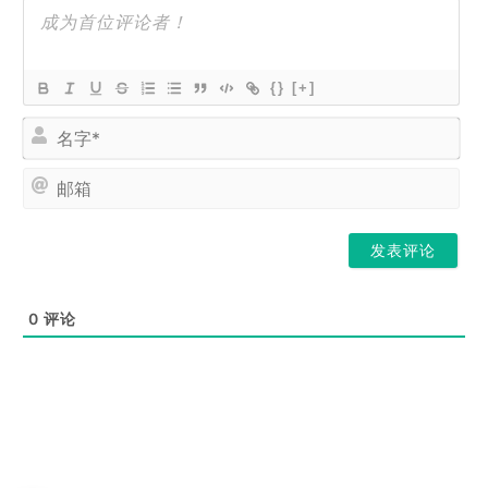
{}
[+]
名
字
*
邮
箱
0
评论