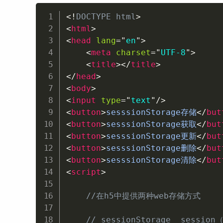
<!
DOCTYPE
html
>
<
html
>
<
head
lang
=
"
en
"
>
<
meta
charset
=
"
UTF-8
"
>
<
title
>
</
title
>
</
head
>
<
body
>
<
input
type
=
"
text
"
/>
<
button
>
sesssionStorage存储
</
but
<
button
>
sesssionStorage获取
</
but
<
button
>
sesssionStorage更新
</
but
<
button
>
sesssionStorage删除
</
but
<
button
>
sesssionStorage清除
</
but
<
script
>
//在h5中提供两种web存储方式
// sessionStorage  ses