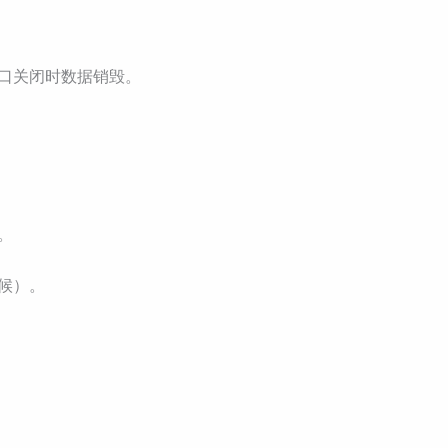
口关闭时数据销毁。
。
候）。