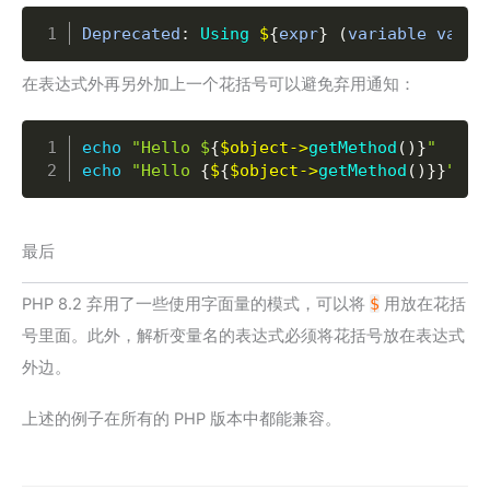
Copy
Deprecated
:
Using
$
{
expr
}
(
variable varia
在表达式外再另外加上一个花括号可以避免弃用通知：
Copy
echo
"Hello $
{
$object
->
getMethod
(
)
}
"
/
echo
"Hello 
{
$
{
$object
->
getMethod
(
)
}
}
"
/
最后
PHP 8.2 弃用了一些使用字面量的模式，可以将
$
用放在花括
号里面。此外，解析变量名的表达式必须将花括号放在表达式
外边。
上述的例子在所有的 PHP 版本中都能兼容。