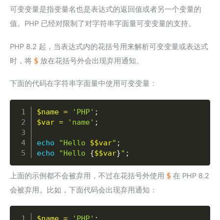
可变变量是指变量名也是表达式的返回值或者另一个变量的
值。PHP 已经对限制了对字符串字面量可变变量的支持。
PHP 8.2 起，当表达式内的花括号用来解析可变变量或表达式
时，将
$
放在花括号外会出现弃用通知。
下面的代码在字符串字面量中使用可变变量：
Copy
$name
=
'PHP'
;
$var
=
'name'
;
echo
"Hello 
$$var
"
;
echo
"Hello 
{
$$var
}
"
;
上面的示例都不会被弃用，不过在花括号外使用
$
在 PHP 8.2
会被弃用。比如，下面代码会出现弃用通知：
Copy
$name
=
'PHP'
;