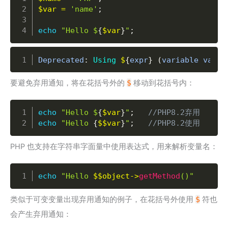
$var
=
'name'
;
echo
"Hello $
{
$var
}
"
;
Copy
Deprecated
:
Using
$
{
expr
}
(
variable varia
要避免弃用通知，将在花括号外的
$
移动到花括号内：
Copy
echo
"Hello $
{
$var
}
"
;
//PHP8.2弃用
echo
"Hello 
{
$$var
}
"
;
//PHP8.2使用
PHP 也支持在字符串字面量中使用表达式，用来解析变量名：
Copy
echo
"Hello 
$$object
->
getMethod
()"
类似于可变变量出现弃用通知的例子，在花括号外使用
$
符也
会产生弃用通知：