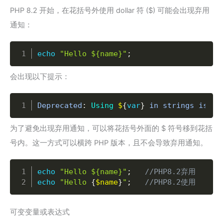
PHP 8.2 开始，在花括号外使用 dollar 符 ($) 可能会出现弃用
通知：
Copy
echo
"Hello ${name}"
;
会出现以下提示：
Copy
Deprecated
:
Using
$
{
var
}
 in strings is de
为了避免出现弃用通知，可以将花括号外面的 $ 符号移到花括
号内。这一方式可以横跨 PHP 版本，且不会导致弃用通知。
Copy
echo
"Hello ${name}"
;
//PHP8.2弃用
echo
"Hello 
{
$name
}
"
;
//PHP8.2使用
可变变量或表达式