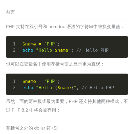
前言
PHP 支持在双引号和 heredoc 语法的字符串中替换变量值：
Copy
$name
=
'PHP'
;
echo
"Hello 
$name
"
;
// Hello PHP
也可以在变量名中使用花括号使之显示更为直观：
Copy
$name
=
'PHP'
;
echo
"Hello 
{
$name
}
"
;
// Hello PHP
虽然上面的两种模式最为重要，PHP 还支持其他两种模式，不
过 PHP 8.2 中将会被弃用：
花括号之外的 dollar 符 ($)