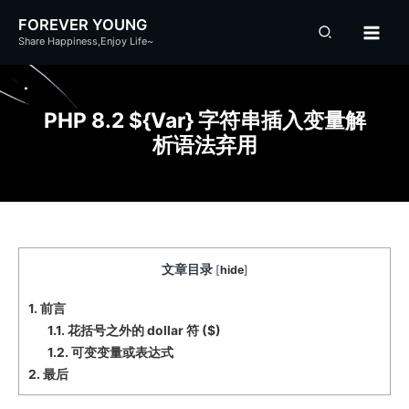
跳
FOREVER YOUNG
至
Share Happiness,Enjoy Life~
内
容
PHP 8.2 ${var} 字符串插入变量解
析语法弃用
文章目录
[
hide
]
1.
前言
1.1.
花括号之外的 dollar 符 ($)
1.2.
可变变量或表达式
2.
最后