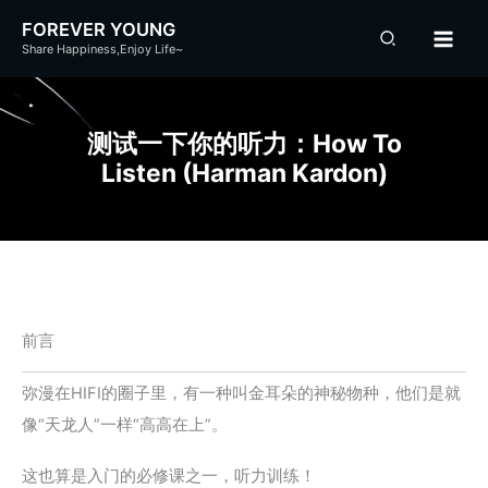
跳
FOREVER YOUNG
至
Share Happiness,Enjoy Life~
内
容
测试一下你的听力：How To
Listen (Harman Kardon)
前言
弥漫在HIFI的圈子里，有一种叫金耳朵的神秘物种，他们是就
像“天龙人”一样“高高在上”。
这也算是入门的必修课之一，听力训练！