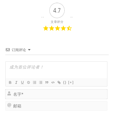
4.7
文章评分
订阅评论
{}
[+]
名
字
*
邮
箱