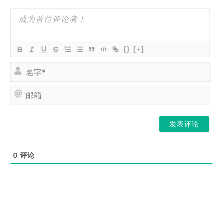
{}
[+]
名
字
*
邮
箱
0
评论