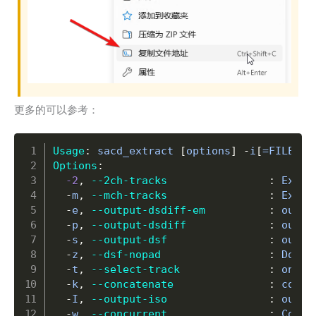
更多的可以参考：
Copy
Usage
:
 sacd_extract 
[
options
]
-
i
[
=FILE
]
Options
:
-2
,
--2ch-tracks
:
 Expor
-
m
,
--mch-tracks
:
 Expor
-
e
,
--output-dsdiff-em
:
 outpu
-
p
,
--output-dsdiff
:
 outpu
-
s
,
--output-dsf
:
 outpu
-
z
,
--dsf-nopad
:
 Do no
-
t
,
--select-track
:
 only 
-
k
,
--concatenate
:
 conca
-
I
,
--output-iso
:
 outpu
-
w
,
--concurrent
:
 Concu