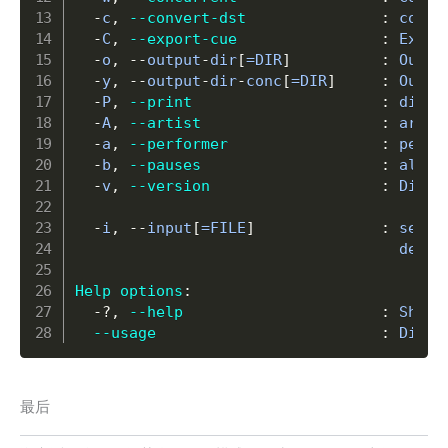
-
c
,
--convert-dst
:
 conve
-
C
,
--export-cue
:
 Expor
-
o
,
-
-
output
-
dir
[
=DIR
]
:
 Outpu
-
y
,
-
-
output
-
dir
-
conc
[
=DIR
]
:
 Outpu
-
P
,
--print
:
 displ
-
A
,
--artist
:
 artis
-
a
,
--performer
:
 perfo
-
b
,
--pauses
:
 all p
-
v
,
--version
:
 Displ
-
i
,
-
-
input
[
=FILE
]
:
 set s
                                    devic
Help options
:
-
?
,
--help
:
 Show 
--usage
:
 Displ
最后