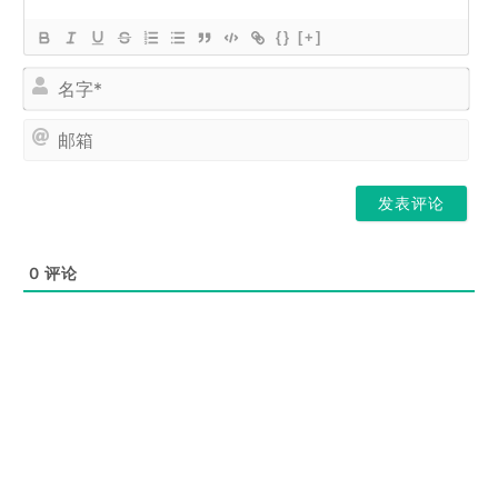
{}
[+]
名
字
*
邮
箱
0
评论