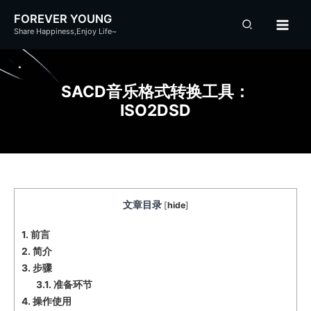
跳
FOREVER YOUNG
至
Share Happiness,Enjoy Life~
内
容
SACD音乐格式转换工具：
ISO2DSD
文章目录
[
hide
]
1.
前言
2.
简介
3.
步骤
3.1.
准备环节
4.
操作使用