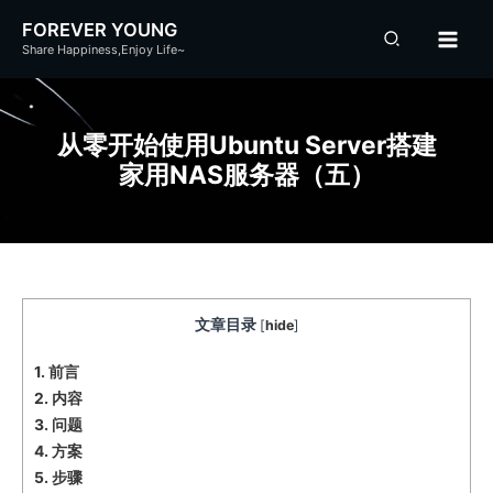
跳
FOREVER YOUNG
至
Share Happiness,Enjoy Life~
内
容
从零开始使用Ubuntu Server搭建
家用NAS服务器（五）
文章目录
[
hide
]
1.
前言
2.
内容
3.
问题
4.
方案
5.
步骤