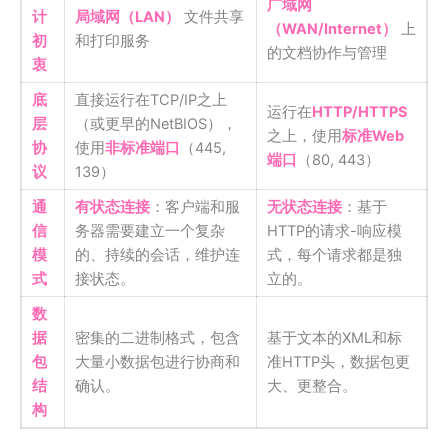
广域网
计
局域网（LAN）
文件共享
（WAN/Internet）
上
初
和打印服务
的文档协作与管理
衷
底
直接运行在TCP/IP之上
运行在
HTTP/HTTPS
层
（或更早的NetBIOS），
之上，使用
标准Web
协
使用
非标准端口
（445,
端口
（80, 443）
议
139）
通
有状态连接
：客户端和服
无状态连接
：基于
信
务器需要建立一个复杂
HTTP的请求-响应模
模
的、持续的会话，维护连
式，每个请求都是独
式
接状态。
立的。
数
据
密集的二进制格式，包含
基于文本的XML和标
包
大量小数据包进行协商和
准HTTP头，数据包更
结
确认。
大、更整合。
构