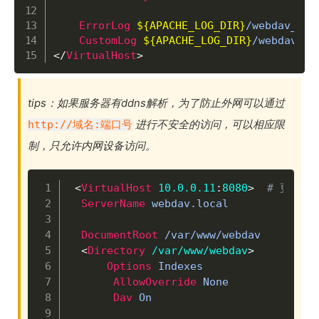
ErrorLog
${APACHE_LOG_DIR}
/webdav_erro
CustomLog
${APACHE_LOG_DIR}
</
VirtualHost
>
tips：如果服务器有ddns解析，为了防止外网可以通过
进行不安全的访问，可以相应限
http://域名:端口号
制，只允许内网设备访问。
Copy
<
VirtualHost
 10.0.0.11
:
8080
>
# 更换自
ServerName
 webdav.local

DocumentRoot
 /var/www/webdav

<
Directory
 /var/www/webdav
>
Options
 Indexes

AllowOverride
 None

Dav
 On
