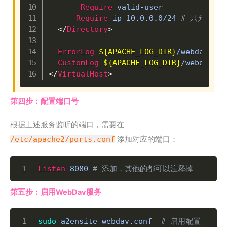
Require
 valid-user

Require
 ip 10.0.0.0/24 
# 只允许局
</
Directory
>
ErrorLog
${APACHE_LOG_DIR}
/webdav_err
CustomLog
${APACHE_LOG_DIR}
</
VirtualHost
>
第四步：配置端口号
根据上述服务监听的端口，需要在
/etc/apache2/ports.conf
添加对应的端口：
Copy
Listen
 8080 
# 添加，其他的都可以注释掉
第五步：启用WebDav服务
Copy
sudo
 a2ensite webdav.conf  
# 启用配置