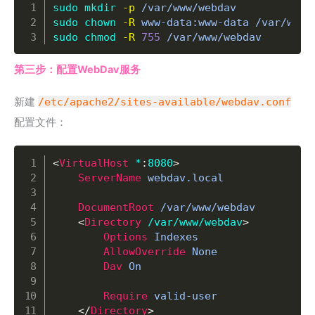
Copy
sudo
mkdir
-p
sudo
chown
-R
sudo
chmod
-R
755
 /var/www/webdav
第三步：配置WebDav服务
新建
/etc/apache2/sites-available/webdav.conf
配置文件：
Copy
<
VirtualHost
 *
:
8080
>
ServerName
 webdav.local

DocumentRoot
 /var/www/webdav

<
Directory
 /var/www/webdav
>
Options
 Indexes

AllowOverride
 None

Dav
 On

Require
 valid-user

</
Directory
>