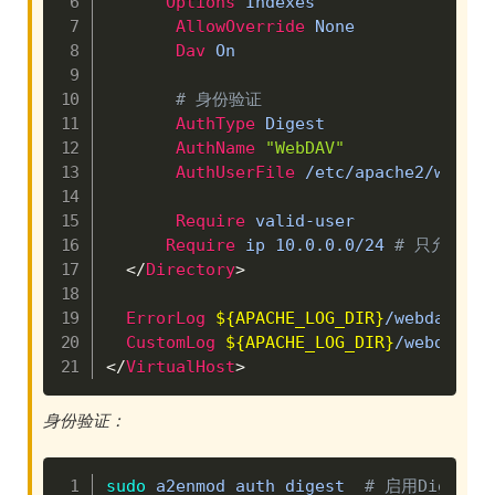
Options
 Indexes

AllowOverride
 None

Dav
 On

# 身份验证
AuthType
 Digest

AuthName
"WebDAV"
AuthUserFile
 /etc/apache2/webdav
Require
 valid-user

Require
 ip 10.0.0.0/24 
# 只允许局
</
Directory
>
ErrorLog
${APACHE_LOG_DIR}
/webdav_err
CustomLog
${APACHE_LOG_DIR}
</
VirtualHost
>
身份验证：
Copy
sudo
 a2enmod auth_digest  
# 启用Digest 