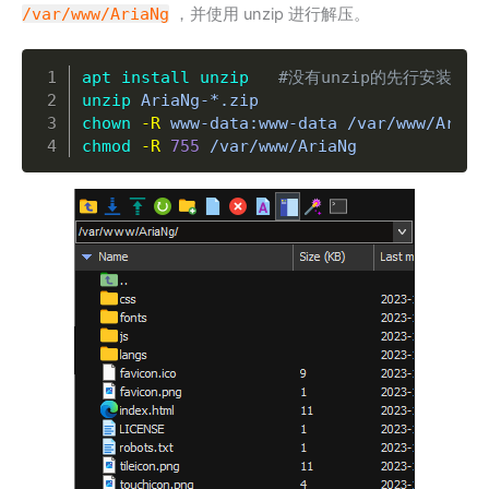
/var/www/AriaNg
，并使用 unzip 进行解压。
Copy
apt
install
unzip
#没有unzip的先行安装
unzip
chown
-R
 www-data:www-data /var/www/AriaN
chmod
-R
755
 /var/www/AriaNg