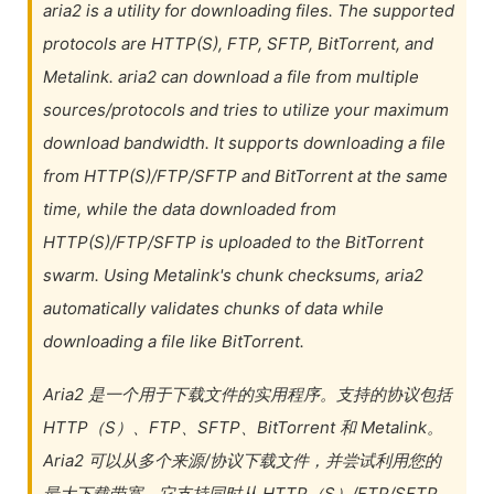
aria2 is a utility for downloading files. The supported
protocols are HTTP(S), FTP, SFTP, BitTorrent, and
Metalink. aria2 can download a file from multiple
sources/protocols and tries to utilize your maximum
download bandwidth. It supports downloading a file
from HTTP(S)/FTP/SFTP and BitTorrent at the same
time, while the data downloaded from
HTTP(S)/FTP/SFTP is uploaded to the BitTorrent
swarm. Using Metalink's chunk checksums, aria2
automatically validates chunks of data while
downloading a file like BitTorrent.
Aria2 是一个用于下载文件的实用程序。支持的协议包括
HTTP（S）、FTP、SFTP、BitTorrent 和 Metalink。
Aria2 可以从多个来源/协议下载文件，并尝试利用您的
最大下载带宽。它支持同时从 HTTP（S）/FTP/SFTP