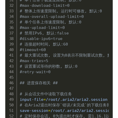
#max-download-limit=0
# 整体上传速度限制, 运行时可修改, 默认:0
#max-overall-upload-limit=0
# 单个任务上传速度限制, 默认:0
#max-upload-limit=0
# 禁用IPv6, 默认:false
#disable-ipv6=true
# 连接超时时间, 默认:60
#timeout=60
# 最大重试次数, 设置为0表示不限制重试次数, 默认:
#max-tries=5
# 设置重试等待的秒数, 默认:0
#retry-wait=0
## 进度保存相关 ##
# 从会话文件中读取下载任务
input-file
=
# 在Aria2退出时保存`错误/未完成`的下载任务到会
save-session
=
# 定时保存会话, 0为退出时才保存, 需1.16.1以上版