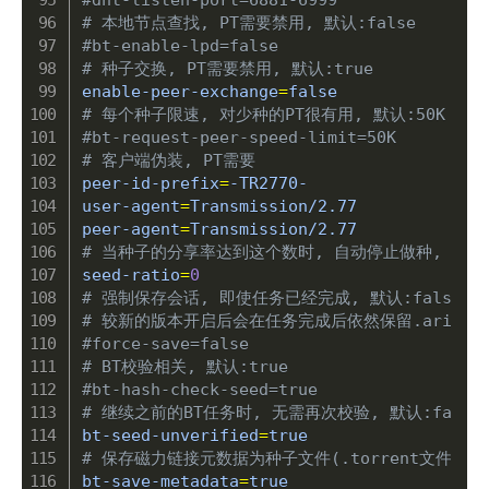
# 本地节点查找, PT需要禁用, 默认:false
#bt-enable-lpd=false
# 种子交换, PT需要禁用, 默认:true
enable-peer-exchange
=
# 每个种子限速, 对少种的PT很有用, 默认:50K
#bt-request-peer-speed-limit=50K
# 客户端伪装, PT需要
peer-id-prefix
=
-TR2770-

user-agent
=
Transmission/2.77

peer-agent
=
# 当种子的分享率达到这个数时, 自动停止做种, 0为一
seed-ratio
=
0
# 强制保存会话, 即使任务已经完成, 默认:false
# 较新的版本开启后会在任务完成后依然保留.aria2
#force-save=false
# BT校验相关, 默认:true
#bt-hash-check-seed=true
# 继续之前的BT任务时, 无需再次校验, 默认:false
bt-seed-unverified
=
# 保存磁力链接元数据为种子文件(.torrent文件), 默
bt-save-metadata
=
true