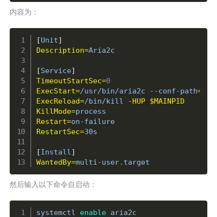
内容为：
Copy
[
Unit
]
Description
=
Aria2c

[
Service
]
TimeoutStartSec
=
0
ExecStart
=
/usr/bin/aria2c --conf-path
=
/ro
ExecReload
=
/bin/kill 
-HUP
$MAINPID
KillMode
=
Restart
=
RestartSec
=
30s

[
Install
]
WantedBy
=
multi-user.target
然后输入以下命令自启动：
Copy
systemctl 
enable
 aria2c
