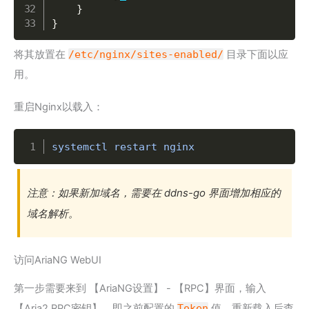
}
}
将其放置在
/etc/nginx/sites-enabled/
目录下面以应
用。
重启Nginx以载入：
Copy
systemctl restart nginx
注意：如果新加域名，需要在 ddns-go 界面增加相应的
域名解析。
访问AriaNG WebUI
第一步需要来到 【AriaNG设置】 - 【RPC】界面，输入
【Aria2 RPC密钥】，即之前配置的
Token
值，重新载入后查