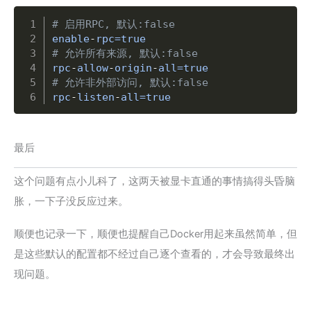
Copy
# 启用RPC, 默认:false
enable
-
# 允许所有来源, 默认:false
rpc
-
allow
-
origin
-
# 允许非外部访问, 默认:false
rpc
-
listen
-
all=true
最后
这个问题有点小儿科了，这两天被显卡直通的事情搞得头昏脑
胀，一下子没反应过来。
顺便也记录一下，顺便也提醒自己Docker用起来虽然简单，但
是这些默认的配置都不经过自己逐个查看的，才会导致最终出
现问题。