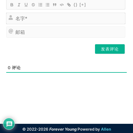
{}
[+]
名
字
*
邮
箱
0
评论
© 2022-2026
Forever Young
Powered by
Allen