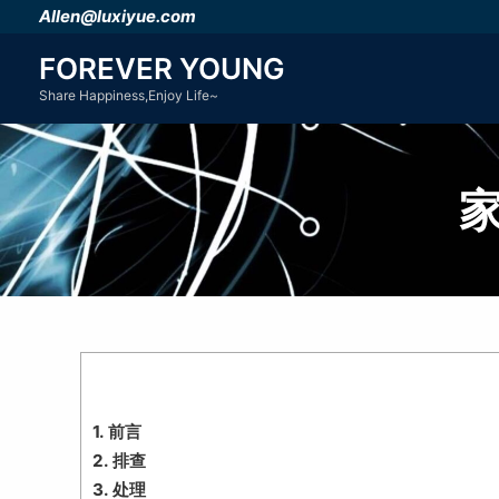
跳
Allen@luxiyue.com
至
FOREVER YOUNG
内
Share Happiness,Enjoy Life~
容
1.
前言
2.
排查
3.
处理