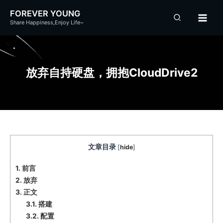
跳
FOREVER YOUNG
至
Share Happiness,Enjoy Life~
内
容
放弃自持硬盘，拥抱CloudDrive2
文章目录
[
hide
]
1.
前言
2.
放弃
3.
正文
3.1.
搭建
3.2.
配置