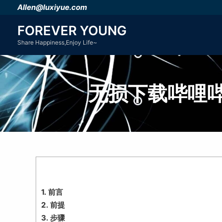
跳
Allen@luxiyue.com
至
FOREVER YOUNG
内
Share Happiness,Enjoy Life~
容
无损下载哔哩哔
1.
前言
2.
前提
3.
步骤