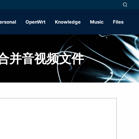
ersonal
OpenWrt
Knowledge
Music
Files
g合并音视频文件