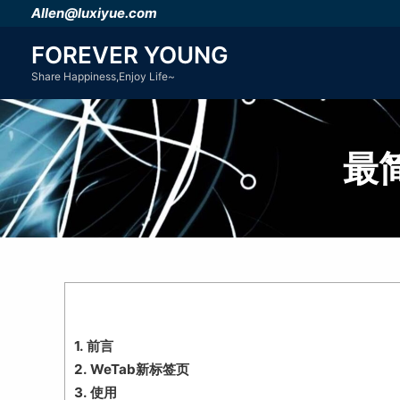
跳
Allen@luxiyue.com
至
FOREVER YOUNG
内
Share Happiness,Enjoy Life~
容
最
1.
前言
2.
WeTab新标签页
3.
使用