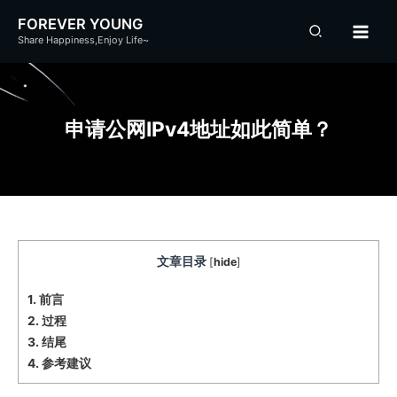
跳
FOREVER YOUNG
至
Share Happiness,Enjoy Life~
内
容
申请公网IPv4地址如此简单？
文章目录
[
hide
]
1.
前言
2.
过程
3.
结尾
4.
参考建议