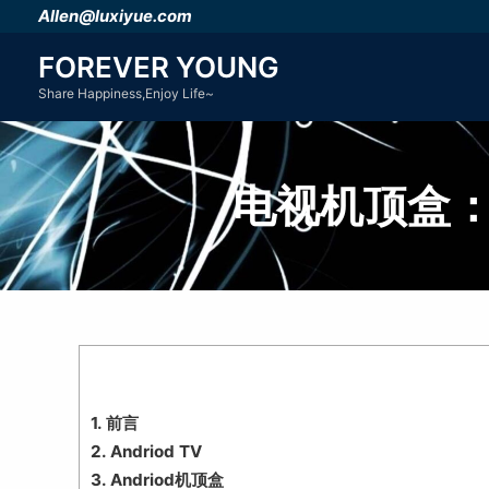
跳
Allen@luxiyue.com
至
FOREVER YOUNG
内
Share Happiness,Enjoy Life~
容
电视机顶盒：放
1.
前言
2.
Andriod TV
3.
Andriod机顶盒