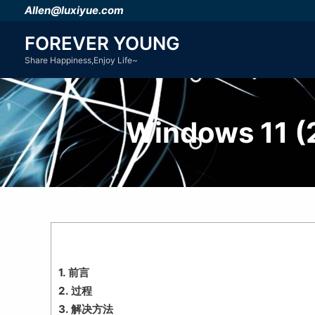
跳
Allen@luxiyue.com
至
FOREVER YOUNG
内
Share Happiness,Enjoy Life~
容
Windows 1
1.
前言
2.
过程
3.
解决方法