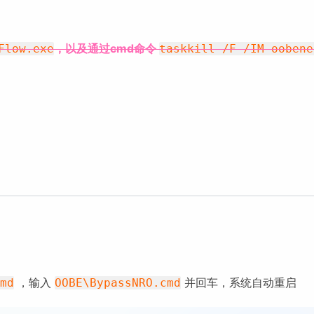
，以及通过cmd命令
Flow.exe
taskkill /F /IM oobene
，输入
并回车，系统自动重启
md
OOBE\BypassNRO.cmd