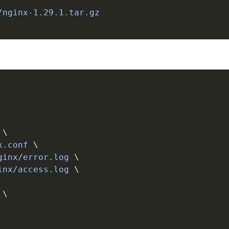
 
\
x.conf 
\
ginx/error.log 
\
inx/access.log 
\
 
\