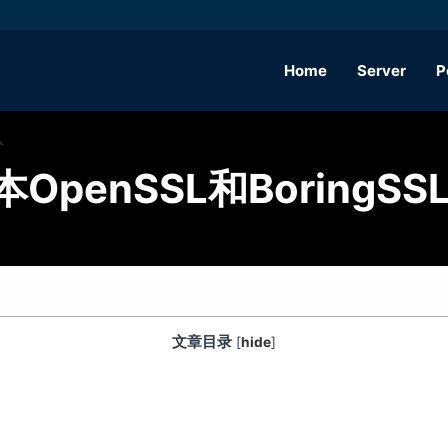
Home
Server
P
enSSL和BoringSSL
文章目录
[
hide
]