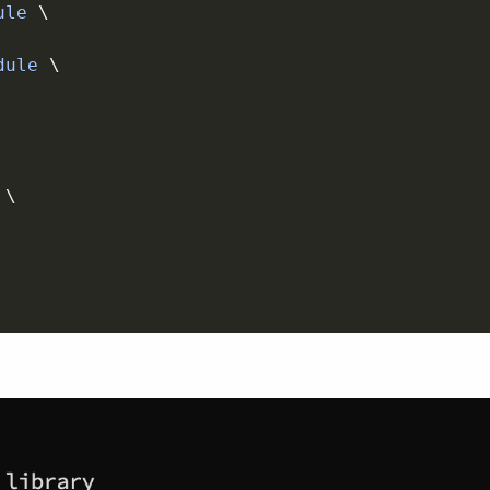
ule 
\
dule 
\
 
\