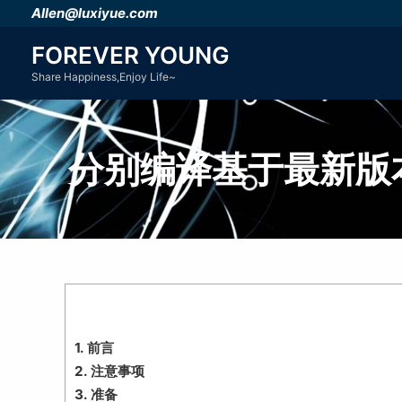
跳
Allen@luxiyue.com
至
FOREVER YOUNG
内
Share Happiness,Enjoy Life~
容
分别编译基于最新版本Op
1.
前言
2.
注意事项
3.
准备