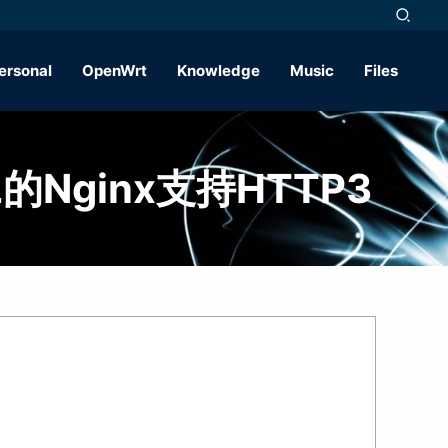
ersonal
OpenWrt
Knowledge
Music
Files
的Nginx支持HTTP3