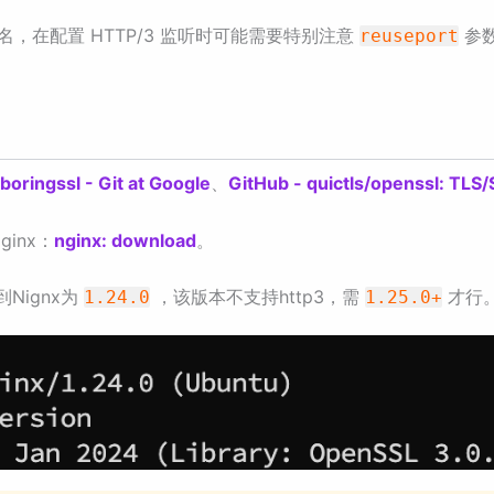
，在配置 HTTP/3 监听时可能需要特别注意
参
reuseport
boringssl - Git at Google
、
GitHub - quictls/openssl: TLS/
inx：
nginx: download
。
Nignx为
，该版本不支持http3，需
才行
1.24.0
1.25.0+