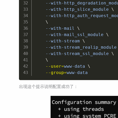
    --with-http_degradation_mod
    --with-http_slice_module 
\
    --with-http_auth_request_mo
\
    --with-mail 
\
    --with-mail_ssl_module 
\
    --with-stream 
\
    --with-stream_realip_module
    --with-stream_ssl_module 
\
\
--user
=
www-data 
\
--group
=
www-data
出现这个提示说明配置成功了：