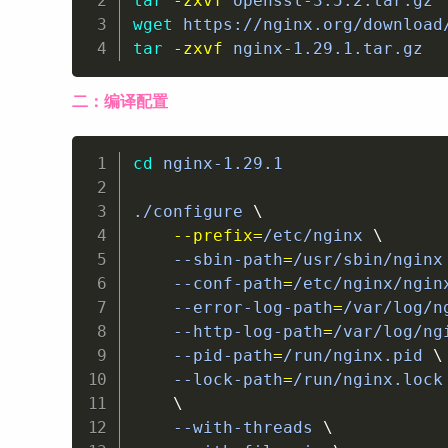
tar
-zxvf
wget
tar
-zxvf
 nginx-1.29.1.tar.gz
二：编译配置
cd
 nginx-1.29.1

./configure 
\
--prefix
=
/etc/nginx 
\
    --sbin-path
=
/usr/sbin/nginx
    --conf-path
=
/etc/nginx/ngin
    --error-log-path
=
/var/log/n
    --http-log-path
=
/var/log/ng
    --pid-path
=
/run/nginx.pid 
\
    --lock-path
=
/run/nginx.lock
\
    --with-threads 
\