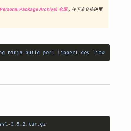
Personal Package Archive) 仓库
，接下来直接使用
Copy
ng ninja-build perl libperl-dev libxml2-dev l
Copy