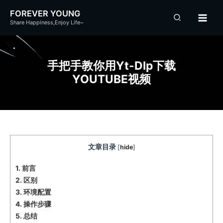
跳
FOREVER YOUNG
至
Share Happiness,Enjoy Life~
内
容
手把手教你用yt-Dlp下载
YOUTUBE视频
文章目录
[
hide
]
1.
前言
2.
区别
3.
环境配置
4.
操作步骤
5.
总结