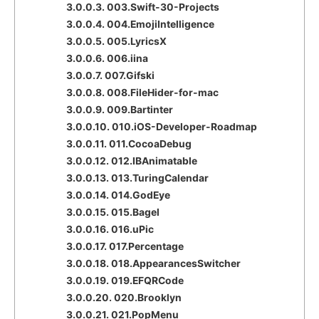
3.0.0.3.
003.Swift-30-Projects
3.0.0.4.
004.EmojiIntelligence
3.0.0.5.
005.LyricsX
3.0.0.6.
006.iina
3.0.0.7.
007.Gifski
3.0.0.8.
008.FileHider-for-mac
3.0.0.9.
009.Bartinter
3.0.0.10.
010.iOS-Developer-Roadmap
3.0.0.11.
011.CocoaDebug
3.0.0.12.
012.IBAnimatable
3.0.0.13.
013.TuringCalendar
3.0.0.14.
014.GodEye
3.0.0.15.
015.Bagel
3.0.0.16.
016.uPic
3.0.0.17.
017.Percentage
3.0.0.18.
018.AppearancesSwitcher
3.0.0.19.
019.EFQRCode
3.0.0.20.
020.Brooklyn
3.0.0.21.
021.PopMenu