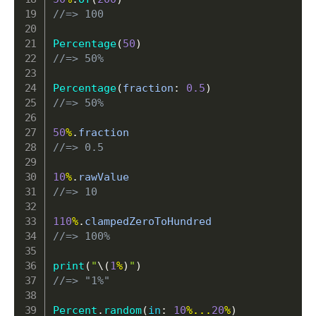
//=> 100
Percentage
(
50
)
//=> 50%
Percentage
(
fraction
:
0.5
)
//=> 50%
50
%
.
//=> 0.5
10
%
.
//=> 10
110
%
.
//=> 100%
print
(
"
\(
1
%
)
"
)
//=> "1%"
Percent
.
random
(
in
:
10
%
...
20
%
)