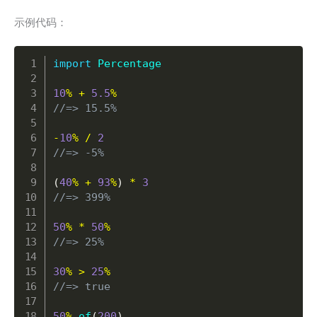
示例代码：
Copy
import
Percentage
10
%
+
5.5
%
//=> 15.5%
-
10
%
/
2
//=> -5%
(
40
%
+
93
%
)
*
3
//=> 399%
50
%
*
50
%
//=> 25%
30
%
>
25
%
//=> true
50
%
.
of
(
200
)