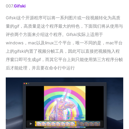
007.
Gifski
Gifski这个开源程序可以将一系列图片或一段视频转化为高质
量的gif，高质量是这个程序最大的特色，下面我们将从使用与
评价两个方面来介绍这个程序。Gifski实际上适用于
windows，mac以及linux三个平台，唯一不同的是，mac平台
上的gifski内置了视频分帧工具，因此可以直接把视频拖入程
序窗口即可生成gif，而其它平台上则只能使用第三方程序分帧
后才能处理，并且要在命令行中运行