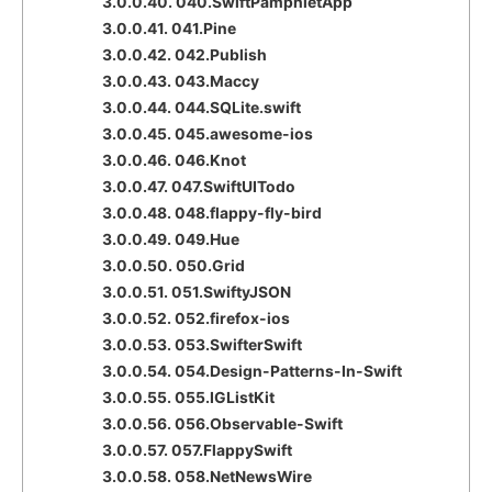
3.0.0.40.
040.SwiftPamphletApp
3.0.0.41.
041.Pine
3.0.0.42.
042.Publish
3.0.0.43.
043.Maccy
3.0.0.44.
044.SQLite.swift
3.0.0.45.
045.awesome-ios
3.0.0.46.
046.Knot
3.0.0.47.
047.SwiftUITodo
3.0.0.48.
048.flappy-fly-bird
3.0.0.49.
049.Hue
3.0.0.50.
050.Grid
3.0.0.51.
051.SwiftyJSON
3.0.0.52.
052.firefox-ios
3.0.0.53.
053.SwifterSwift
3.0.0.54.
054.Design-Patterns-In-Swift
3.0.0.55.
055.IGListKit
3.0.0.56.
056.Observable-Swift
3.0.0.57.
057.FlappySwift
3.0.0.58.
058.NetNewsWire