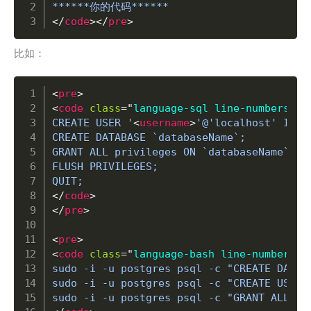
</
code
>
</
pre
>
比如：
Copy
<
pre
>
<
code
class
=
"
language-sql line-numbers
"
>
CREATE USER '
<
username
>
'@'localhost' IDEN
CREATE DATABASE `databaseName`;

GRANT ALL privileges ON `databaseName`.* 
FLUSH PRIVILEGES;

</
code
>
</
pre
>
<
pre
>
<
code
class
=
"
language-bash line-numbers
"
>
sudo -i -u postgres psql -c "CREATE DATABA
sudo -i -u postgres psql -c "CREATE USER 