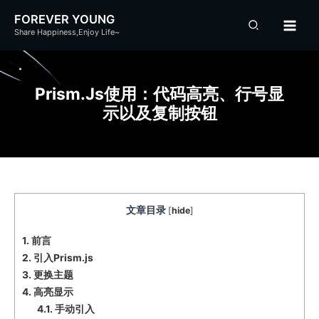
跳
FOREVER YOUNG
至
Share Happiness,Enjoy Life~
内
容
Prism.js使用：代码高亮、行号显
示以及复制按钮
文章目录
[
hide
]
1.
前言
2.
引入Prism.js
3.
更换主题
4.
高亮显示
4.1.
手动引入