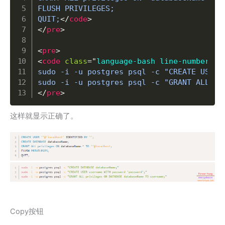
FLUSH PRIVILEGES;

QUIT;
</
code
>
</
pre
>
<
pre
>
<
code
class
=
"
language-bash line-numbers
"
>
sudo -i -u postgres psql -c "CREATE USER 
sudo -i -u postgres psql -c "GRANT ALL pr
</
pre
>
这样就显示正确了。
Copy按钮