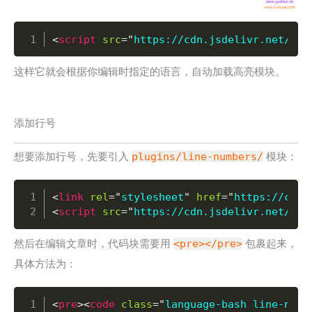
Copy
<
script
src
=
"
https://cdn.jsdelivr.net/npm
这样它就会根据你编辑时指定的语言，自动加载高亮模块。
添加行号
想要添加行号，先要引入
plugins/line-numbers/
模块：
Copy
<
link
rel
=
"
stylesheet
"
href
=
"
https://cdn.
<
script
src
=
"
https://cdn.jsdelivr.net/npm
然后在编辑文章时，代码块需要用
<pre></pre>
包裹起来，
具体方法为：
Copy
<
pre
>
<
code
class
=
"
language-bash line-numb