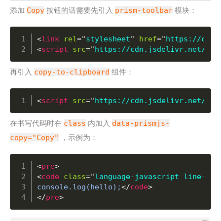
添加
Copy
按钮的话需要先引入
prism-toolbar
模块：
Copy
<
link
rel
=
"
stylesheet
"
href
=
"
https://cdn.
<
script
src
=
"
https://cdn.jsdelivr.net/npm
再引入
copy-to-clipboard
组件：
Copy
<
script
src
=
"
https://cdn.jsdelivr.net/npm
在书写代码时在
class
内加入
data-prismjs-
copy="Copy"
，示例为：
Copy
<
pre
>
<
code
class
=
"
language-javascript line-num
console.log(hello);
</
code
>
</
pre
>