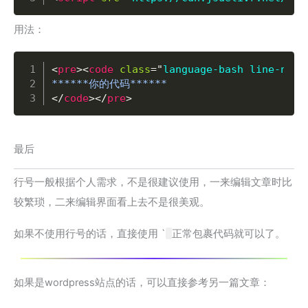
用法：
Copy
<
pre
>
<
code
class
=
"
language-bash line-numb
</
code
>
</
pre
>
最后
行号一般根据个人需求，不是很建议使用，一来编辑文章时比
较繁琐，二来编辑界面看上去不是很美观。
如果不使用行号的话，直接使用
`
正常包裹代码就可以了。
如果是wordpress站点的话，可以直接参考另一篇文章：