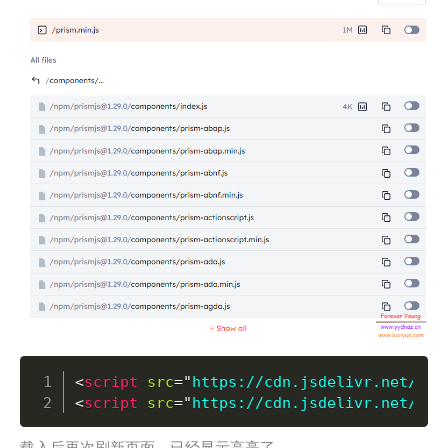
Copy
<
script
src
=
"
https://cdn.jsdelivr.net/npm
<
script
src
=
"
https://cdn.jsdelivr.net/npm