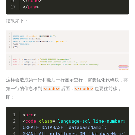
</
code
>
</
pre
>
结果如下：
这样会造成第一行和最后一行显示空行，需要优化代码块，将
第一行的信息移到
<code>
后面，
</code>
也要往前移，
即：
Copy
<
pre
>
<
code
class
=
"
language-sql line-numbers
"
>
C
CREATE DATABASE `databaseName`;

GRANT ALL privileges ON `databaseName`.* 