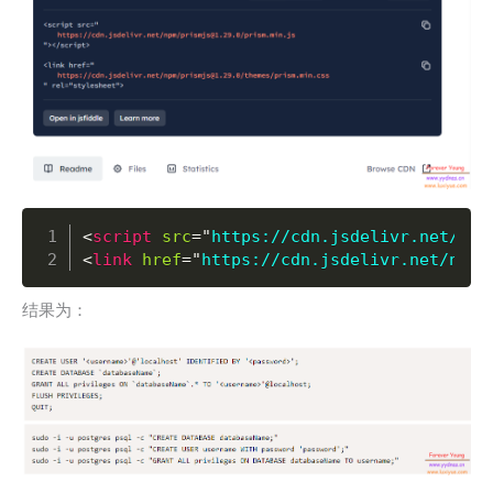
Copy
<
script
src
=
"
https://cdn.jsdelivr.net/npm
<
link
href
=
"
https://cdn.jsdelivr.net/npm/
结果为：