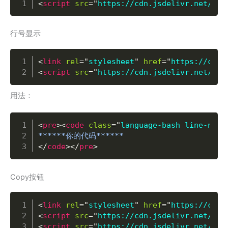
<
script
src
=
"
https://cdn.jsdelivr.net/npm
行号显示
Copy
<
link
rel
=
"
stylesheet
"
href
=
"
https://cdn.
<
script
src
=
"
https://cdn.jsdelivr.net/npm
用法：
Copy
<
pre
>
<
code
class
=
"
language-bash line-numb
</
code
>
</
pre
>
Copy按钮
Copy
<
link
rel
=
"
stylesheet
"
href
=
"
https://cdn.
<
script
src
=
"
https://cdn.jsdelivr.net/npm
<
script
src
=
"
https://cdn.jsdelivr.net/npm