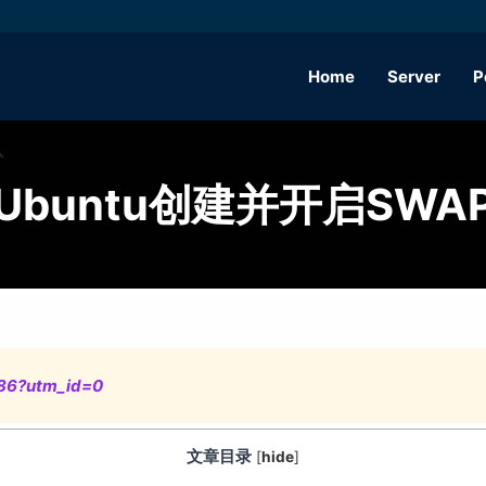
Home
Server
P
Ubuntu创建并开启SWA
686?utm_id=0
文章目录
[
hide
]