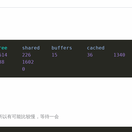
ree
     shared    buffers     cached

614
226
15
36
1340
38
1602
0
所以有可能比较慢，等待一会