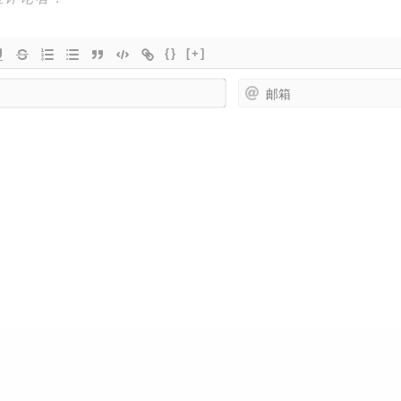
{}
[+]
名
字
*