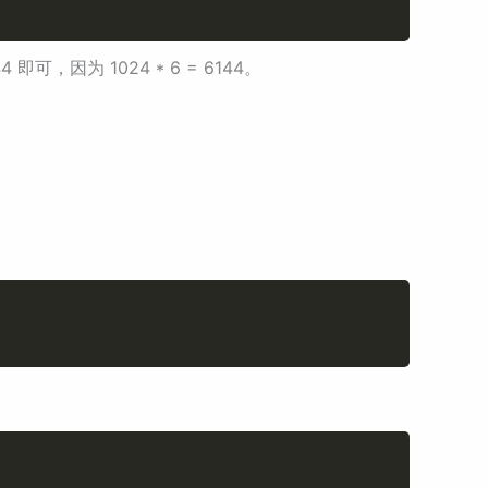
Copy
，因为 1024 * 6 = 6144。
Copy
Copy