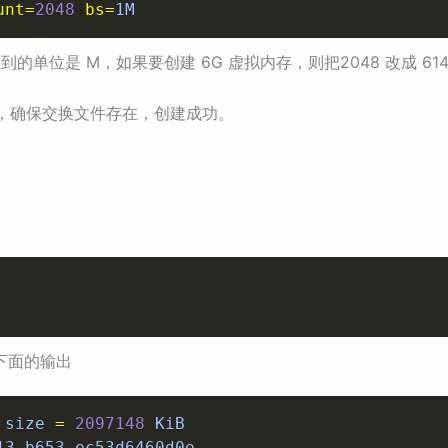
unt
=
2048
bs
=
1M
位是 M，如果要创建 6G 虚拟内存，则把2048 改成 6144 即可
，确保交换文件存在，创建成功。
下面的输出
 size 
=
2097148
 KiB

13-b653-ec53d6460d0e