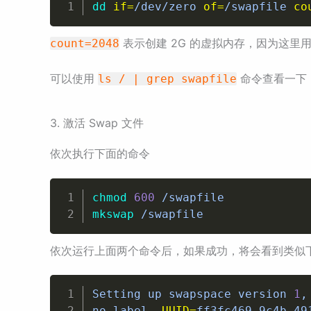
dd
if
=
/dev/zero 
of
=
/swapfile 
co
表示创建 2G 的虚拟内存，因为这里用到的单
count=2048
可以使用
命令查看一下
ls / | grep swapfile
3. 激活 Swap 文件
依次执行下面的命令
chmod
600
mkswap
 /swapfile
依次运行上面两个命令后，如果成功，将会看到类似
Setting up swapspace version 
1
,
no label, 
UUID
=
ff3fc469-9c4b-49