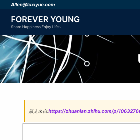
跳
Allen@luxiyue.com
至
FOREVER YOUNG
内
Share Happiness,Enjoy Life~
容
原文来自:
https://zhuanlan.zhihu.com/p/106327