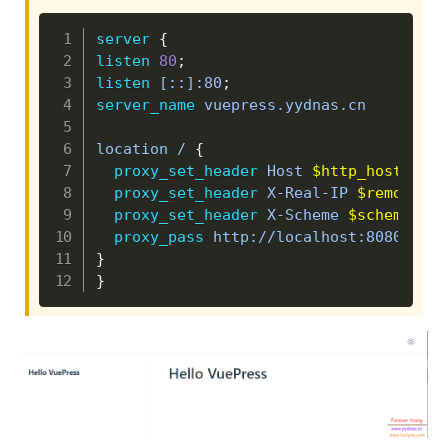
Copy
server
{
listen
80
;
listen
 [::]:80
;
server_name
 vuepress.yydnas.cn

location /
{
proxy_set_header
 Host 
$http_host
;
proxy_set_header
 X-Real-IP 
$remote_ad
proxy_set_header
 X-Scheme 
$scheme
;
proxy_pass
 http://localhost:8080/
;
}
}