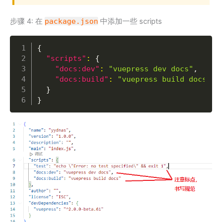
步骤 4: 在
package.json
中添加一些 scripts
Copy
{
"scripts"
:
{
"docs:dev"
:
"vuepress dev docs"
,
"docs:build"
:
"vuepress build docs"
}
}