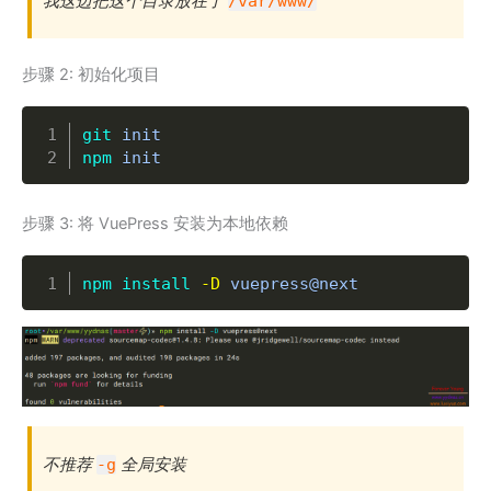
我这边把这个目录放在了
/var/www/
步骤 2: 初始化项目
Copy
git
npm
 init
步骤 3: 将 VuePress 安装为本地依赖
Copy
npm
install
-D
 vuepress@next
不推荐
全局安装
-g