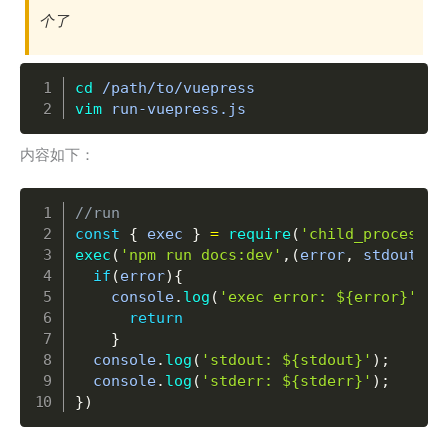
个了
Copy
cd
vim
 run-vuepress.js
内容如下：
Copy
//run
const
{
 exec 
}
=
require
(
'child_process'
)
exec
(
'npm run docs:dev'
,
(
error
,
 stdout
,
 s
if
(
error
)
{
    console
.
log
(
'exec error: ${error}'
)
return
}
  console
.
log
(
'stdout: ${stdout}'
)
;
  console
.
log
(
'stderr: ${stderr}'
)
;
}
)