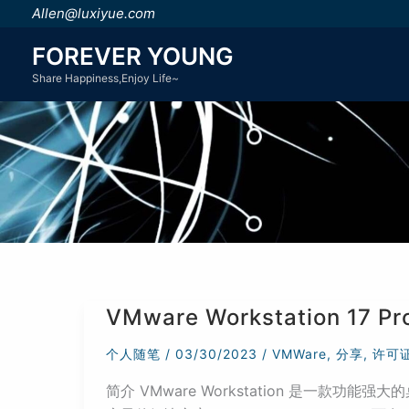
跳
Allen@luxiyue.com
至
FOREVER YOUNG
内
Share Happiness,Enjoy Life~
容
VMware Workstation 17
个人随笔
/
03/30/2023
/
VMWare
,
分享
,
许可
简介 VMware Workstation 是