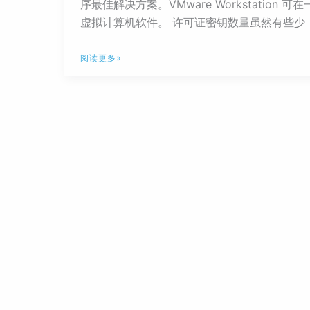
序最佳解决方案。VMware Workstat
虚拟计算机软件。 许可证密钥数量虽然有些少，
VMware
阅读更多»
Workstation
17
Pro
许
可
证
分
享