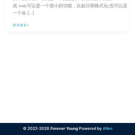
或 vue;可以是一个很小的功能，比如日期格式化;也可以是
一个命 […]
关
阅读更多»
于
包
管
理
器
npm、
yarn
和
pnpm
的
一
些
总
结
© 2022-2026
Forever Young
Powered by
Allen