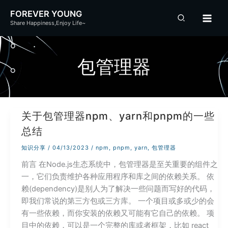
跳
FOREVER YOUNG
至
Share Happiness,Enjoy Life~
内
容
包管理器
关于包管理器npm、yarn和pnpm的一些
总结
知识分享
/
04/13/2023
/
npm
,
pnpm
,
yarn
,
包管理器
前言 在Node.js生态系统中，包管理器是至关重要的组件之
一，它们负责维护各种应用程序和库之间的依赖关系。 依
赖(dependency)是别人为了解决一些问题而写好的代码，
即我们常说的第三方包或三方库。 一个项目或多或少的会
有一些依赖，而你安装的依赖又可能有它自己的依赖。 项
目中的依赖，可以是一个完整的库或者框架，比如 react