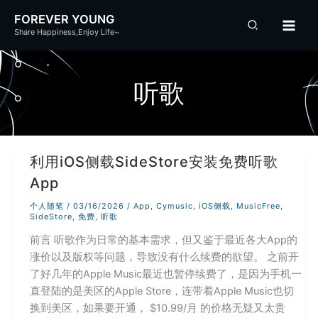
跳
FOREVER YOUNG
至
Share Happiness,Enjoy Life~
内
容
听歌
利用iOS侧载SideStore安装免费听歌
App
个人随笔
/
03/16/2026
/
App
,
Cymusic
,
iOS侧载
,
MusicFree
,
SideStore
,
免费
,
听歌
前言 听歌作为日常的基本需求，但又鉴于最近各大App的
涨价以及版权等问题，导致没有什么续费的欲望。 之前开
了好几年的Apple Music最近也暂停续费了，是因为手机一
直登陆的是美区的Apple Store，连带着Apple Music也切
换到美区，如果要开通， $10.99/月 的价格无疑又太贵