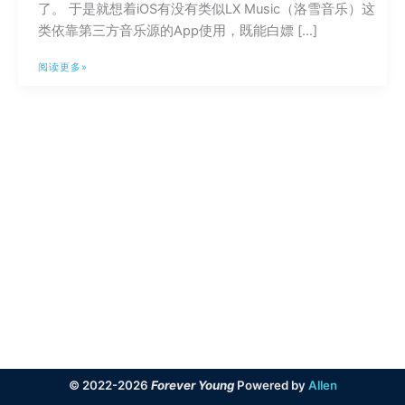
了。 于是就想着iOS有没有类似LX Music（洛雪音乐）这
类依靠第三方音乐源的App使用，既能白嫖 […]
利
阅读更多»
用
iOS
侧
载
SideStore
安
装
免
费
听
歌
App
© 2022-2026
Forever Young
Powered by
Allen