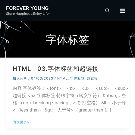
跳
FOREVER YOUNG
至
Share Happiness,Enjoy Life~
内
容
字体标签
HTML：03.字体标签和超链接
知识分享
/
04/03/2023
/
HTML
,
字体标签
,
超链接
内容 字体标签： <font>、 <b>、 <u> 、<sup> 、<sub>
超链接 <a> 字体标签 特殊字符（转义字符） &nbsp;：空
格 （non-breaking spacing，不断打空格） &lt;：小于号
<（less than） &gt;：大于号>（greater than […]
HTML：
阅读更多»
03.