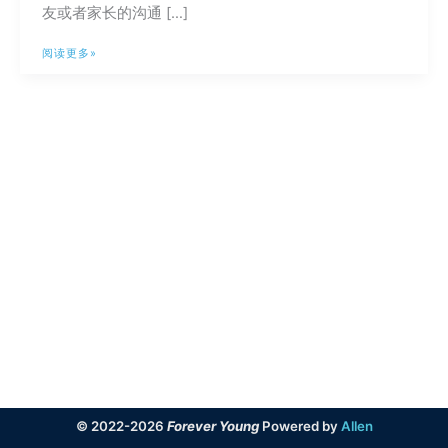
友或者家长的沟通 […]
幼
阅读更多»
儿
园
活
动
Amazing
Race
For
Earth
© 2022-2026
Forever Young
Powered by
Allen