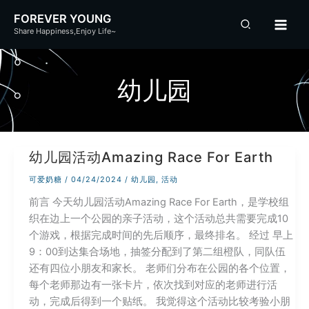
跳
FOREVER YOUNG
至
Share Happiness,Enjoy Life~
内
容
幼儿园
幼儿园活动Amazing Race For Earth
可爱奶糖
/
04/24/2024
/
幼儿园
,
活动
前言 今天幼儿园活动Amazing Race For Earth，是学校组
织在边上一个公园的亲子活动，这个活动总共需要完成10
个游戏，根据完成时间的先后顺序，最终排名。 经过 早上
9：00到达集合场地，抽签分配到了第二组橙队，同队伍
还有四位小朋友和家长。 老师们分布在公园的各个位置，
每个老师那边有一张卡片，依次找到对应的老师进行活
动，完成后得到一个贴纸。 我觉得这个活动比较考验小朋