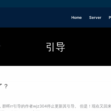
Home
Server
P
引导
了？
群晖rr引导的作者wjz304停止更新其引导。 但是！现在又