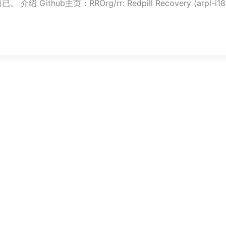
主页：RROrg/rr: Redpill Recovery (arpl-i18n) (git