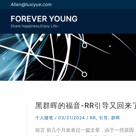
跳
Allen@luxiyue.com
至
FOREVER YOUNG
内
Share Happiness,Enjoy Life~
容
黑群晖的福音-RR引导又回来
个人随笔
/
03/31/2024
/
RR
,
引导
,
群晖
前言 前几个月发表过一篇文章，由于一些原因，