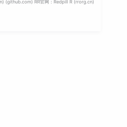
hub.com) RR官网：Redpill R (rrorg.cn)