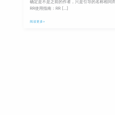
确定是不是之前的作者，只是引导的名称相同而已。 介绍 Github
RR使用指南：RR […]
黑
阅读更多»
群
晖
的
福
音-
RR
引
导
又
回
来
了？