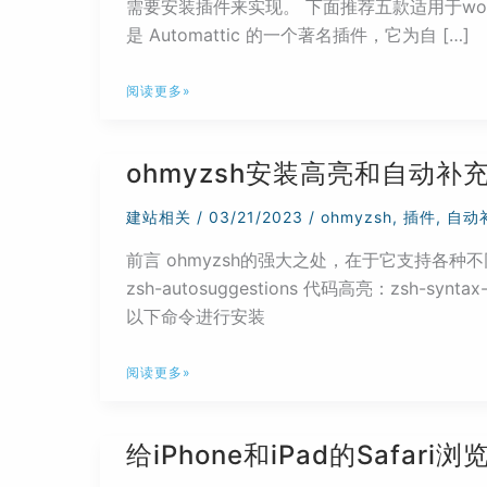
需要安装插件来实现。 下面推荐五款适用于wordpr
是 Automattic 的一个著名插件，它为自 […]
推
阅读更多»
荐
几
ohmyzsh安装高亮和自动补
款
适
建站相关
/
03/21/2023
/
ohmyzsh
,
插件
,
自动
用
前言 ohmyzsh的强大之处，在于它支持各
于
zsh-autosuggestions 代码高亮：zsh-synt
wordpress
以下命令进行安装
的
markdown
ohmyzsh
插
阅读更多»
安
件
装
给iPhone和iPad的Safar
高
亮