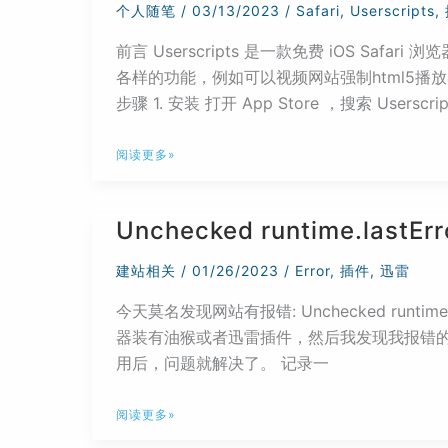
个人随笔
/
03/13/2023
/
Safari
,
Userscripts
,
和
前言 Userscripts 是一款免费 iOS
自
各样的功能，例如可以视频网站强制html5
动
步骤 1. 安装 打开 App Store ，搜索 Userscri
补
充
给
命
阅读更多»
iPhone
令
和
插
Unchecked runtime.lastErr
iPad
件
的
建站相关
/
01/26/2023
/
Error
,
插件
,
迅雷
Safari
今天莫名发现网站有报错: Unchecked runtime.la
浏
器装有油猴或者迅雷插件，然后我发现我报错
览
用后，问题就解决了。 记录一
器
安
Unchecked
装
阅读更多»
runtime.lastError:
油