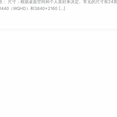
数： 尺寸：根据桌面空间和个人喜好来决定。常见的尺寸有24英
40（WQHD）和3840×2160 […]