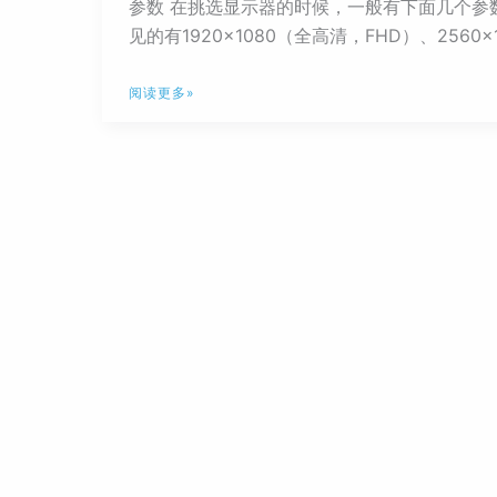
参数 在挑选显示器的时候，一般有下面几个参
见的有1920×1080（全高清，FHD）、2560×14
谈
阅读更多»
谈
如
何
挑
选
电
脑
显
示
器