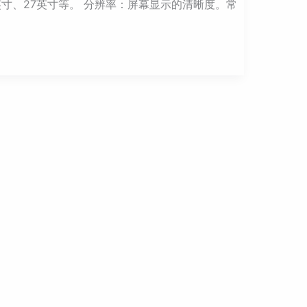
寸、27英寸等。 分辨率：屏幕显示的清晰度。常