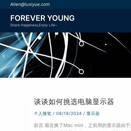
跳
Allen@luxiyue.com
至
FOREVER YOUNG
内
Share Happiness,Enjoy Life~
容
谈谈如何挑选电脑显示器
个人随笔
/
08/18/2024
/
显示器
前言 最近换了Mac mini，之前用的显示