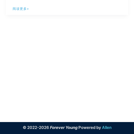
超
阅读更多»
级
简
单
通
过
acme.sh
实
现
证
书
自
动
续
签
© 2022-2026
Forever Young
Powered by
Allen