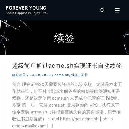
跳
FOREVER YOUNG
至
Share Happiness,Enjoy Life~
内
容
续签
超级简单通过acme.sh实现证书自动续签
建站相关
/
04/30/2026
/
acme.sh
,
续签
,
证书
前言 现在证书90天需要续签仍然比较麻烦，尤其是本来工
作就很忙，时不时收到域名服务商的短信等续签通知更是
烦躁，还是决定使用 acme.sh 来完成全托管的证书续签。
步骤 第一步：安装 acme.sh 登录到你的 VPS，执行以下
命令安装 acme.sh（将邮箱替换为你的真实邮箱，用于接
收证书过期提醒）： curl https://get.acme.sh | sh -s
email=my@exam […]