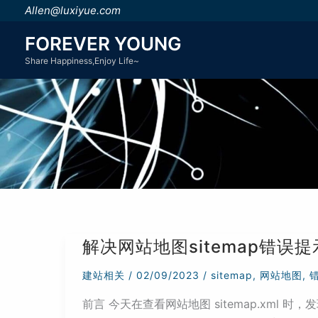
跳
Allen@luxiyue.com
至
FOREVER YOUNG
内
Share Happiness,Enjoy Life~
容
解决网站地图sitemap错误提示：error
建站相关
/
02/09/2023
/
sitemap
,
网站地图
,
前言 今天在查看网站地图 sitemap.xml 时，发现有如下错误提示