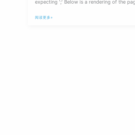
expecting ';' Below is a rendering of the pag
解
阅读更多»
决
网
站
地
图
sitemap
错
误
提
示：
error
on
line
176
at