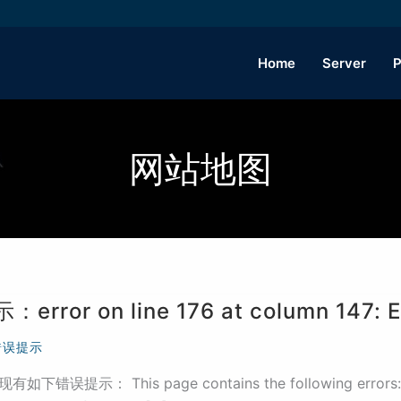
Home
Server
P
网站地图
 on line 176 at column 147: Entit
错误提示
： This page contains the following errors: error o