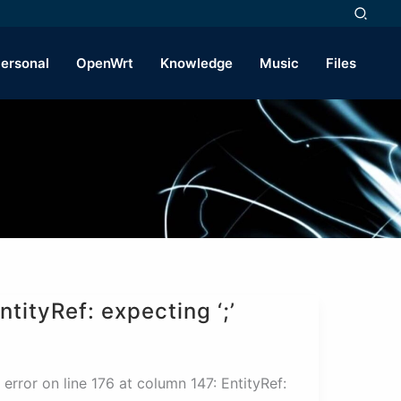
ersonal
OpenWrt
Knowledge
Music
Files
yRef: expecting ‘;’
n line 176 at column 147: EntityRef: