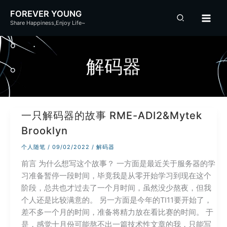
跳
FOREVER YOUNG
至
Share Happiness,Enjoy Life~
内
容
解码器
一只解码器的故事 RME-ADI2&Mytek
Brooklyn
个人随笔
/
09/02/2022
/
解码器
前言 为什么想写这个故事？ 一方面是最近关于服务器的学
习准备暂停一段时间，毕竟我是从零开始学习到现在这个
阶段，总共也才过去了一个月时间，虽然没少熬夜，但我
个人还是比较满意的。 另一方面是今年的TI11要开始了，
差不多一个月的时间，准备将精力放在看比赛的时间。 于
是，感觉十月份可能熬不出一篇技术性文章的我，只能写