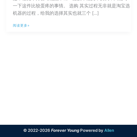
一下这件比较蛋疼的事情。 选购 其实过程无非就是淘宝选
机器的过程，给我的选择其实也就三个 […]
一
阅读更多»
只
解
码
器
的
故
事
RME-
ADI2&Mytek
Brooklyn
© 2022-2026
Forever Young
Powered by
Allen