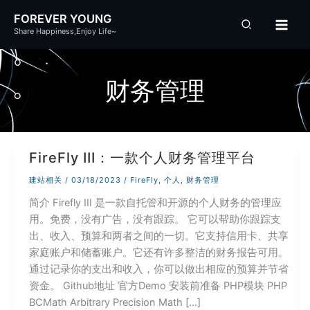
跳
FOREVER YOUNG
至
Share Happiness,Enjoy Life~
内
容
财务管理
FireFly III：一款个人财务管理平台
建站相关
/
03/18/2023
/
FireFly
,
个人
,
财务管理
简介 Firefly III 是一款自托管和开源的个人财务的管理应
用。免费，没有广告，没有跟踪。 它可以帮助你跟踪支
出、收入、预算和两者之间的一切。它支持信用卡、共享
家庭账户和储蓄账户。它还有许多整洁的财务报告可用。
通过记录你的支出和收入，你可以做出相应的预算并节省
资金。 Github地址 官方Demo 安装前准备 PHP模块 PHP
BCMath Arbitrary Precision Math […]