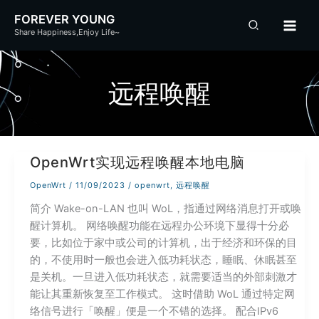
跳
FOREVER YOUNG
至
Share Happiness,Enjoy Life~
内
容
远程唤醒
OpenWrt实现远程唤醒本地电脑
OpenWrt
/
11/09/2023
/
openwrt
,
远程唤醒
简介 Wake-on-LAN 也叫 WoL，指通过网络消息打开或唤
醒计算机。 网络唤醒功能在远程办公环境下显得十分必
要，比如位于家中或公司的计算机，出于经济和环保的目
的，不使用时一般也会进入低功耗状态，睡眠、休眠甚至
是关机。一旦进入低功耗状态，就需要适当的外部刺激才
能让其重新恢复至工作模式。 这时借助 WoL 通过特定网
络信号进行「唤醒」便是一个不错的选择。 配合IPv6