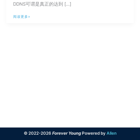
DDNS可谓是真正的达到 […]
OpenWrt
阅读更多»
实
现
远
程
唤
醒
本
地
电
脑
© 2022-2026
Forever Young
Powered by
Allen