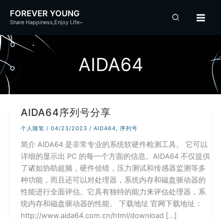
跳
FOREVER YOUNG
至
Share Happiness,Enjoy Life~
内
容
AIDA64
AIDA64序列号分享
个人随笔
/
04/23/2023
/
AIDA64
,
序列号
简介 AIDA64 是非常专业的系统软硬件检测工具。 它可以
详细的显示出 PC 的每一个方面的信息。AIDA64 不仅提供
了诸如协助超频，硬件侦错，压力测试和传感器监测等多
种功能，而且还可以对处理器，系统内存和磁盘驱动器的
性能进行全面评估。它具有独特的能力来评估处理器，系
统内存和磁盘驱动器的性能。 下载地址 官网下载地址：
http://www.aida64.com.cn/html/download […]