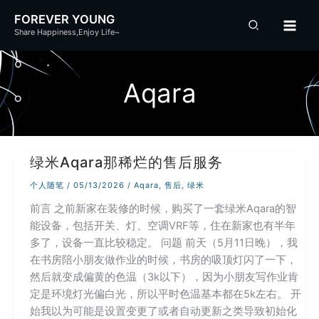
跳
FOREVER YOUNG
至
Share Happiness,Enjoy Life~
内
容
Aqara
绿米Aqara那稀烂的售后服务
个人随笔
/
05/13/2026
/
Aqara
,
售后
,
绿米
前言 之前新家在装修的时候，购买了一套绿米Aqara的智
能设备，包括开关、灯、空调VRF等，住在新家也有半年
多了，设备一直比较稳定。 问题 前天（5月11日晚），我
在书房陪小朋友做作业的时候，书房的吸顶灯闪了一下，
然后就变成偏黄的色温（3k以下），因为小朋友写作业肯
定是环境灯光偏白光，所以平时色温基本都在5k左右。 开
始我以为可能是设置变更了或者自动更新之类导致初始化