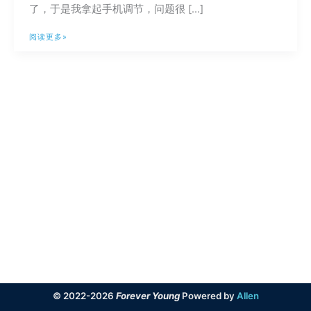
了，于是我拿起手机调节，问题很 […]
绿
阅读更多»
米
Aqara
那
稀
烂
的
售
后
服
务
© 2022-2026
Forever Young
Powered by
Allen