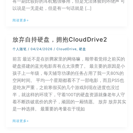
有一副比较好的耳机勉强够用，但是无法体验到环绕声 可
以说是一无是处，但是有一句话就是 […]
现
阅读更多»
代
观
放弃自持硬盘，拥抱CloudDrive2
影
方
个人随笔
/
04/24/2026
/
CloudDrive
,
硬盘
式
前言 最近不是在折腾家里的网络嘛，顺带着觉得之前买的
的
硬盘搭建的蓝光电影库有点太浪费了。 最主要的原因是小
最
孩子上一年级，每天辅导功课的任务占用了我一天80%的
佳
空闲时间。 平均一个星期都看不了一部电影，而且PS5也
选
是吃灰严重，之前寒假买的几个游戏到现在进度也没过
择
半，就这样的环境下，守着100T的硬盘资源就像老年人守
着不断跌破底价的房子，顽固的一厢情愿。 放弃 放弃其实
是一种选择。 最重要的考量在于现如
放
阅读更多»
弃