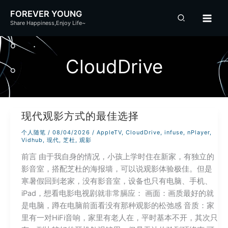
跳
FOREVER YOUNG
至
Share Happiness,Enjoy Life~
内
容
CloudDrive
现代观影方式的最佳选择
个人随笔
/
08/04/2026
/
AppleTV
,
CloudDrive
,
infuse
,
nPlayer
,
Vidhub
,
现代
,
芝杜
,
观影
前言 由于我自身的情况，小孩上学时住在新家，有独立的
影音室，搭配芝杜的海报墙，可以说观影体验极佳。但是
寒暑假回到老家，没有影音室，设备也只有电脑、手机、
iPad，想看电影电视剧就非常膈应： 画面：画质最好的就
是电脑，蹲在电脑前面看没有那种观影的松弛感 音质：家
里有一对HiFi音响，家里有老人在，平时基本不开，其次只