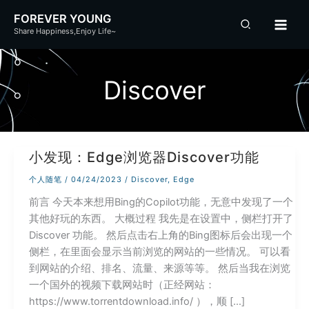
跳
FOREVER YOUNG
至
Share Happiness,Enjoy Life~
内
容
Discover
小发现：Edge浏览器Discover功能
个人随笔
/
04/24/2023
/
Discover
,
Edge
前言 今天本来想用Bing的Copilot功能，无意中发现了一个
其他好玩的东西。 大概过程 我先是在设置中，侧栏打开了
Discover 功能。 然后点击右上角的Bing图标后会出现一个
侧栏，在里面会显示当前浏览的网站的一些情况。 可以看
到网站的介绍、排名、流量、来源等等。 然后当我在浏览
一个国外的视频下载网站时（正经网站：
https://www.torrentdownload.info/ ），顺 […]