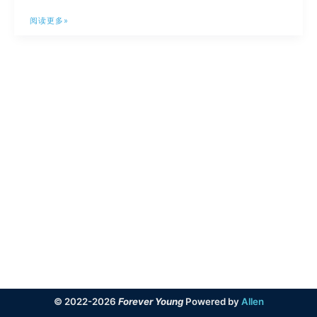
小
阅读更多»
发
现：
Edge
浏
览
器
Discover
功
能
© 2022-2026
Forever Young
Powered by
Allen