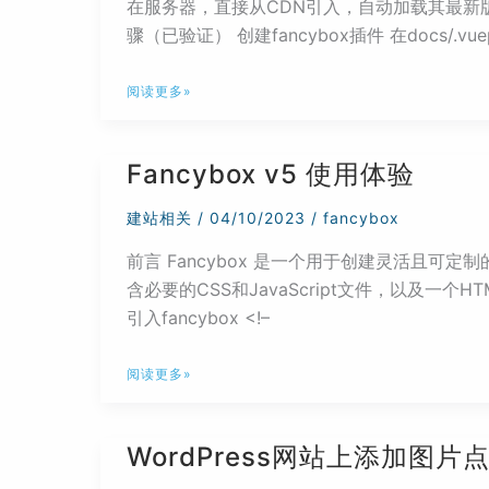
在服务器，直接从CDN引入，自动加载其最新版本
骤（已验证） 创建fancybox插件 在docs/.vuepre
Vuepress
阅读更多»
使
用
Fancybox v5 使用体验
Fancybox
播
建站相关
/
04/10/2023
/
fancybox
放
前言 Fancybox 是一个用于创建灵活且可定制的图
图
含必要的CSS和JavaScript文件，以及一个H
片
引入fancybox <!–
以
及
Fancybox
视
阅读更多»
v5
频
使
WordPress网站上添加图
用
体