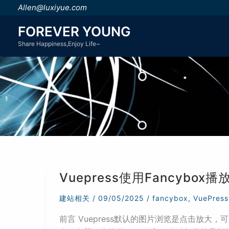
跳
Allen@luxiyue.com
至
FOREVER YOUNG
内
Share Happiness,Enjoy Life~
容
Vuepress使用Fancybo
建站相关
/
09/05/2025
/
fancybox
,
VuePress
前言 Vuepress默认的图片浏览是点击放大