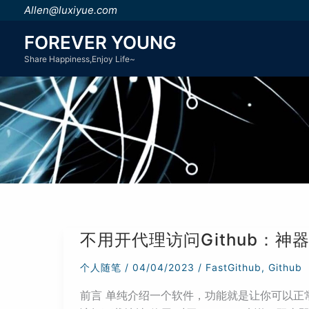
跳
Allen@luxiyue.com
至
FOREVER YOUNG
内
Share Happiness,Enjoy Life~
容
不用开代理访问Github：神器Fa
个人随笔
/
04/04/2023
/
FastGithub
,
Github
前言 单纯介绍一个软件，功能就是让你可以正常访问Gi