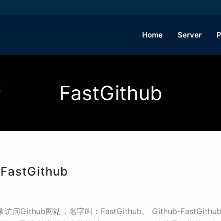
Home
Server
P
FastGithub
stGithub
thub网站，名字叫：FastGithub。 Github-FastG