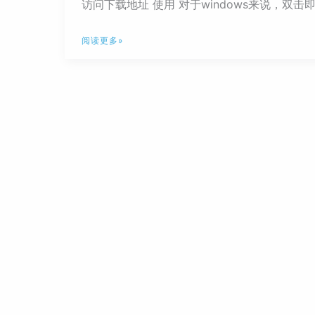
访问下载地址 使用 对于windows来说，双击即
不
阅读更多»
用
开
代
理
访
问
Github：
神
器
FastGithub